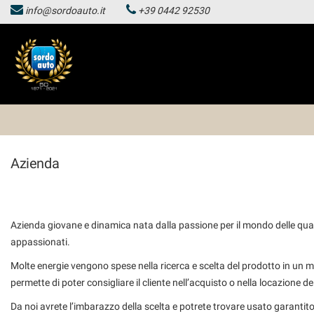
info@sordoauto.it
+39 0442 92530
HOMEPAGE
Le
tue
preferenze
LISTA VEICOLI
di
consenso
HOMEPAGE
Il
seguente
pannello
LISTA VEICOLI
ti
Azienda
consente
di
esprimere
le
tue
Azienda giovane e dinamica nata dalla passione per il mondo delle quat
preferenze
appassionati.
di
consenso
Molte energie vengono spese nella ricerca e scelta del prodotto in un m
alle
permette di poter consigliare il cliente nell’acquisto o nella locazione del
tecnologie
di
Da noi avrete l’imbarazzo della scelta e potrete trovare usato garantit