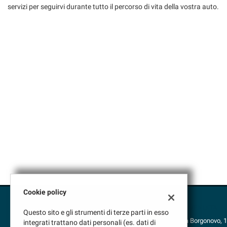
tracciamento
servizi per seguirvi durante tutto il percorso di vita della vostra auto.
che
adottiamo
per
offrire
le
funzionalità
e
svolgere
le
attività
di
seguito
descritte.
Per
ottenere
maggiori
informazioni
sull'utilità
Cookie policy
e
sul
VENDITA
Questo sito e gli strumenti di terze parti in esso
funzionamento
Via Borgonovo, 
integrati trattano dati personali (es. dati di
di