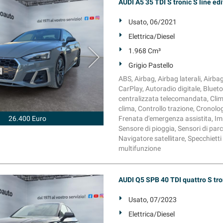
AUDI A5 35 TDI S tronic S line edi
Usato, 06/2021
Elettrica/Diesel
1.968 Cm³
Grigio Pastello
ABS, Airbag, Airbag laterali, Airba
CarPlay, Autoradio digitale, Blueto
centralizzata telecomandata, Clim
clima, Controllo trazione, Cronolog
26.400 Euro
Frenata d'emergenza assistita, Immo
Sensore di pioggia, Sensori di parc
Navigatore satellitare, Specchietti
multifunzione
AUDI Q5 SPB 40 TDI quattro S tron
Usato, 07/2023
Elettrica/Diesel