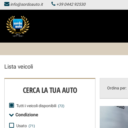
info@sordoauto.it
+39 0442 92530
HOMEPAGE
Le
tue
preferenze
LISTA VEICOLI
di
consenso
HOMEPAGE
Il
seguente
pannello
LISTA VEICOLI
ti
Lista veicoli
consente
di
esprimere
le
CERCA LA TUA AUTO
Ordina per:
tue
preferenze
di
Tutti i veicoli disponibili
(72)
consenso
alle
Condizione
tecnologie
di
Usato
(71)