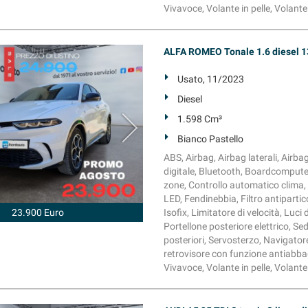
Vivavoce, Volante in pelle, Volant
ALFA ROMEO Tonale 1.6 diesel 1
Usato, 11/2023
Diesel
1.598 Cm³
Bianco Pastello
ABS, Airbag, Airbag laterali, Airba
digitale, Bluetooth, Boardcomputer
zone, Controllo automatico clima, C
LED, Fendinebbia, Filtro antipartic
23.900 Euro
Isofix, Limitatore di velocità, Lu
Portellone posteriore elettrico, Se
posteriori, Servosterzo, Navigatore 
retrovisore con funzione antiabba
Vivavoce, Volante in pelle, Volant