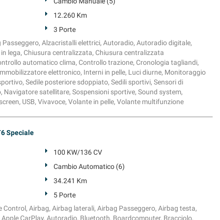
Cambio Manuale (5)
12.260 Km
3 Porte
 Passeggero, Alzacristalli elettrici, Autoradio, Autoradio digitale,
in lega, Chiusura centralizzata, Chiusura centralizzata
trollo automatico clima, Controllo trazione, Cronologia tagliandi,
mmobilizzatore elettronico, Interni in pelle, Luci diurne, Monitoraggio
rtivo, Sedile posteriore sdoppiato, Sedili sportivi, Sensori di
, Navigatore satellitare, Sospensioni sportive, Sound system,
ch screen, USB, Vivavoce, Volante in pelle, Volante multifunzione
6 Speciale
100 KW/136 CV
Cambio Automatico (6)
34.241 Km
5 Porte
Control, Airbag, Airbag laterali, Airbag Passeggero, Airbag testa,
to, Apple CarPlay, Autoradio, Bluetooth, Boardcomputer, Bracciolo,