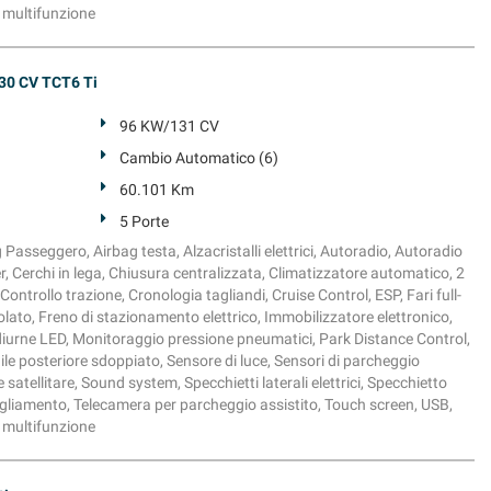
e multifunzione
30 CV TCT6 Ti
96 KW/131 CV
Cambio Automatico (6)
60.101 Km
5 Porte
g Passeggero, Airbag testa, Alzacristalli elettrici, Autoradio, Autoradio
, Cerchi in lega, Chiusura centralizzata, Climatizzatore automatico, 2
ontrollo trazione, Cronologia tagliandi, Cruise Control, ESP, Fari full-
olato, Freno di stazionamento elettrico, Immobilizzatore elettronico,
ci diurne LED, Monitoraggio pressione pneumatici, Park Distance Control,
dile posteriore sdoppiato, Sensore di luce, Sensori di parcheggio
satellitare, Sound system, Specchietti laterali elettrici, Specchietto
gliamento, Telecamera per parcheggio assistito, Touch screen, USB,
e multifunzione