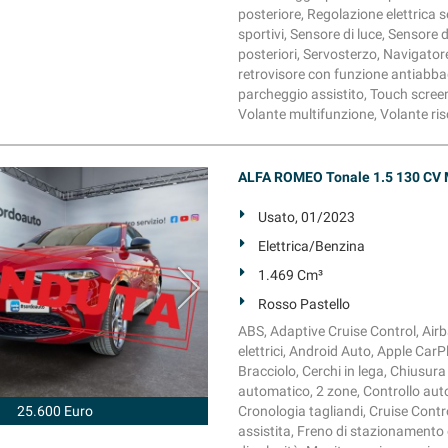
posteriore, Regolazione elettrica se
sportivi, Sensore di luce, Sensore 
posteriori, Servosterzo, Navigatore 
retrovisore con funzione antiabb
parcheggio assistito, Touch screen,
Volante multifunzione, Volante ris
ALFA ROMEO Tonale 1.5 130 CV 
Usato, 01/2023
Elettrica/Benzina
1.469 Cm³
Rosso Pastello
ABS, Adaptive Cruise Control, Airba
elettrici, Android Auto, Apple Car
Bracciolo, Cerchi in lega, Chiusur
automatico, 2 zone, Controllo autom
25.600 Euro
Cronologia tagliandi, Cruise Contr
assistita, Freno di stazionamento el