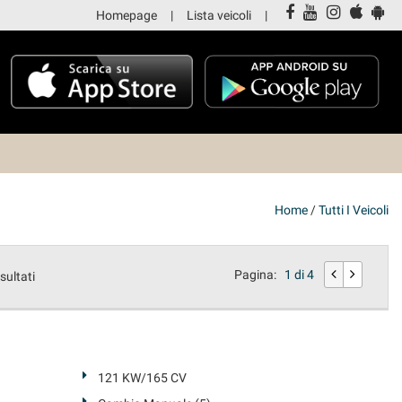
Homepage
Lista veicoli
Home
/
Tutti I Veicoli
Pagina:
1 di 4
isultati
121 KW/165 CV