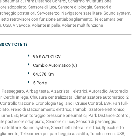
ne pneumatici, Park Distance Control, Schermo multifunzione
iore sdoppiato, Sensore di luce, Sensore di pioggia, Sensori di
archeggio posteriori, Servosterzo, Navigatore satellitare, Sound system,
ecchietto retrovisore con funzione antiabbagliamento, Telecamera per
, USB, Vivavoce, Volante in pelle, Volante multifunzione
30 CV TCT6 Ti
96 KW/131 CV
Cambio Automatico (6)
64.378 Km
5 Porte
g Passeggero, Airbag testa, Alzacristalli elettrici, Autoradio, Autoradio
, Cerchi in lega, Chiusura centralizzata, Climatizzatore automatico, 2
ontrollo trazione, Cronologia tagliandi, Cruise Control, ESP, Fari full-
olato, Freno di stazionamento elettrico, Immobilizzatore elettronico,
ci diurne LED, Monitoraggio pressione pneumatici, Park Distance Control,
dile posteriore sdoppiato, Sensore di luce, Sensori di parcheggio
satellitare, Sound system, Specchietti laterali elettrici, Specchietto
gliamento, Telecamera per parcheggio assistito, Touch screen, USB,