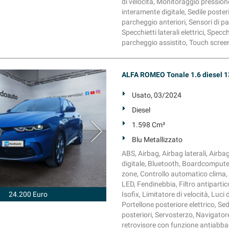
di velocità, Monitoraggio pressio
interamente digitale, Sedile poster
parcheggio anteriori, Sensori di p
Specchietti laterali elettrici, Sp
parcheggio assistito, Touch screen
ALFA ROMEO Tonale 1.6 diesel 1
Usato, 03/2024
Diesel
1.598 Cm³
Blu Metallizzato
ABS, Airbag, Airbag laterali, Airba
digitale, Bluetooth, Boardcomputer
zone, Controllo automatico clima, C
LED, Fendinebbia, Filtro antipartic
24.200 Euro
Isofix, Limitatore di velocità, Lu
Portellone posteriore elettrico, Se
posteriori, Servosterzo, Navigatore 
retrovisore con funzione antiabba