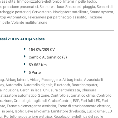
sistita, Immobilizzatore elettronico, Interni in pelle, Isofix,
io pressione pneumatici, Sensore di luce, Sensore di pioggia, Sensori di
archeggio posteriori, Servosterzo, Navigatore satellitare, Sound system,
rt/Stop Automatico, Telecamera per parcheggio assistito, Trazione
n pelle, Volante multifunzione
esel 210 CV AT8 Q4 Veloce
154 KW/209 CV
Cambio Automatico (8)
59.552 Km
5 Porte
g, Airbag laterali, Airbag Passeggero, Airbag testa, Alzacristalli
Play, Autoradio, Autoradio digitale, Bluetooth, Boardcomputer,
 induzione, Cerchi in lega, Chiusura centralizzata, Chiusura
atizzatore automatico, 2 zone, Controllo automatico clima, Controllo
trazione, Cronologia tagliandi, Cruise Control, ESP, Fari full-LED, Fari
olato, Frenata d'emergenza assistita, Freno di stazionamento elettrico,
 in pelle, Isofix, Leve al volante, Limitatore di velocità, Luci diurne LED,
 Portellone posteriore elettrico, Regolazione elettrica del sedile