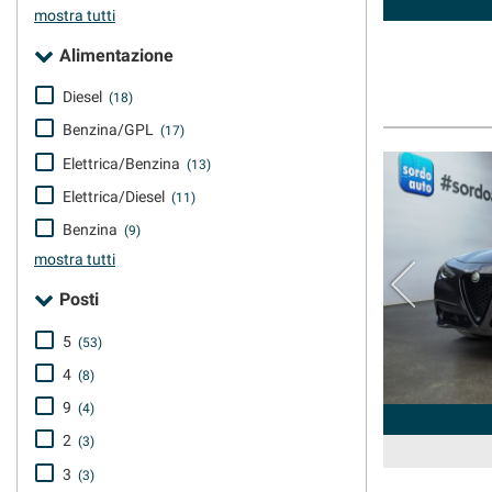
tta
mostra tutti
ti
Alimentazione
Diesel
(18)
mpre
Cookie necessari
Benzina/GPL
(17)
ilitato
Elettrica/Benzina
(13)
Cookie delle preferenze
Elettrica/Diesel
(11)
Benzina
Cookie per il miglioramento dell'esperienza utente
(9)
mostra tutti
Cookie analitici
Posti
Cookie di marketing
5
(53)
4
(8)
9
(4)
2
(3)
3
(3)