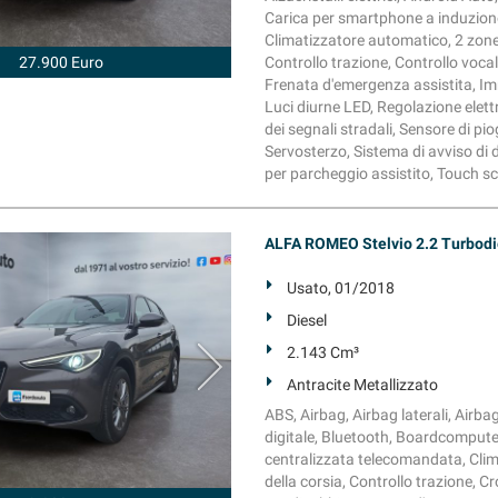
Carica per smartphone a induzione,
Climatizzatore automatico, 2 zone,
27.900 Euro
Controllo trazione, Controllo vocale
Frenata d'emergenza assistita, Immo
Luci diurne LED, Regolazione elettr
dei segnali stradali, Sensore di pi
Servosterzo, Sistema di avviso di di
per parcheggio assistito, Touch sc
ALFA ROMEO Stelvio 2.2 Turbodi
Usato, 01/2018
Diesel
2.143 Cm³
Antracite Metallizzato
ABS, Airbag, Airbag laterali, Airba
digitale, Bluetooth, Boardcomputer
centralizzata telecomandata, Clim
della corsia, Controllo trazione, C