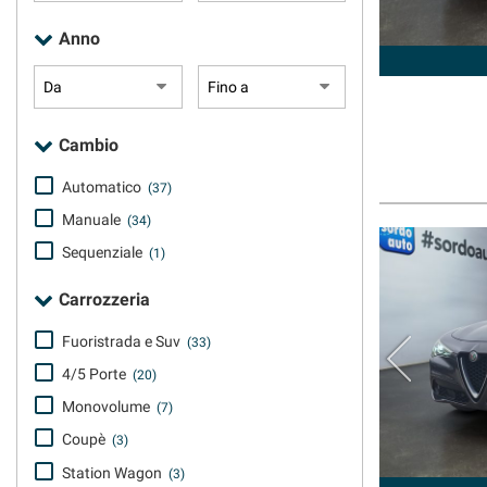
questi
Anno
strumenti
di
tracciamento
si
rimanda
Cambio
alla
cookie
Automatico
(37)
policy.
Puoi
Manuale
(34)
rivedere
Sequenziale
(1)
e
modificare
Carrozzeria
le
tue
Fuoristrada e Suv
(33)
scelte
in
4/5 Porte
(20)
qualsiasi
Monovolume
(7)
momento.
Coupè
(3)
Station Wagon
(3)