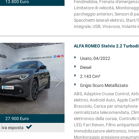
13.800 Euro
Fendinebbia, Frenata d'emergenza as
Limitatore di velocità, Monitoragg
parcheggio anteriori, Sensori di p
Specchietti laterali elettrici, Sta
integrale, USB, Vivavoce, Volante i
ALFA ROMEO Stelvio 2.2 Turbodi
Usato, 04/2022
Diesel
2.143 Cm³
Grigio Scuro Metallizzato
ABS, Adaptive Cruise Control, Airba
elettrici, Android Auto, Apple Car
Bracciolo, Carica per smartphone a
centralizzata telecomandata, Clim
27.900 Euro
elettronico della corsia, Controllo 
LED, Fari Xenon, Filtro antipartic
iva esposta
Immobilizzatore elettronico, Interni
Monitoraggio pressione pneumatici,