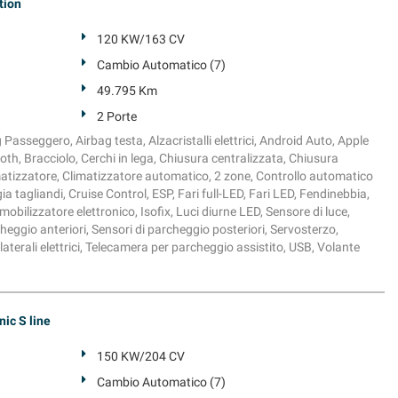
tion
120 KW/163 CV
Cambio Automatico (7)
49.795 Km
2 Porte
g Passeggero, Airbag testa, Alzacristalli elettrici, Android Auto, Apple
oth, Bracciolo, Cerchi in lega, Chiusura centralizzata, Chiusura
atizzatore, Climatizzatore automatico, 2 zone, Controllo automatico
ia tagliandi, Cruise Control, ESP, Fari full-LED, Fari LED, Fendinebbia,
bilizzatore elettronico, Isofix, Luci diurne LED, Sensore di luce,
heggio anteriori, Sensori di parcheggio posteriori, Servosterzo,
 laterali elettrici, Telecamera per parcheggio assistito, USB, Volante
ic S line
150 KW/204 CV
Cambio Automatico (7)