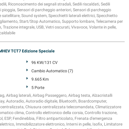
dili, Riconoscimento dei segnali stradali, Sedili riscaldati, Sedili
di pioggia, Sensori di parcheggio anteriori, Sensori di parcheggio
satellitare, Sound system, Specchietti laterali elettrici, Specchietto
agliamento, Start/Stop Automatico, Supporto lombare, Telecamera per
 Trazione integrale, USB, Vetri oscurati, Vivavoce, Volante in pelle,
caldabile
MHEV TCT7 Edizione Speciale
96 KW/131 CV
Cambio Automatico (7)
9.665 Km
5 Porte
g, Airbag laterali, Airbag Passeggero, Airbag testa, Alzacristalli
Play, Autoradio, Autoradio digitale, Bluetooth, Boardcomputer,
a centralizzata, Chiusura centralizzata telecomandata, Climatizzatore
atico clima, Controllo elettronico della corsia, Controllo trazione,
ol, ESP, Fendinebbia, Filtro antiparticolato, Frenata d'emergenza
ettrico, Immobilizzatore elettronico, Interni in pelle, Isofix, Limitatore