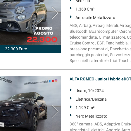
Benzina
1.368 Cm³
Antracite Metallizzato
ABS, Airbag, Airbag laterali, Airbag
Bluetooth, Boardcomputer, Cerchi 
telecomandata, Climatizzatore, Con
Cruise Control, ESP, Fendinebbia, I
22.300 Euro
pressione pneumatici, Pacchetto spo
parcheggio posteriori, Servosterzo
Specchietti laterali elettrici, Tou
ALFA ROMEO Junior Hybrid eDCT
Usato, 10/2024
Elettrica/Benzina
1.199 Cm³
Nero Metallizzato
360° camera, ABS, Adaptive Cruise 
Alzacristalli elettrici, Android Au