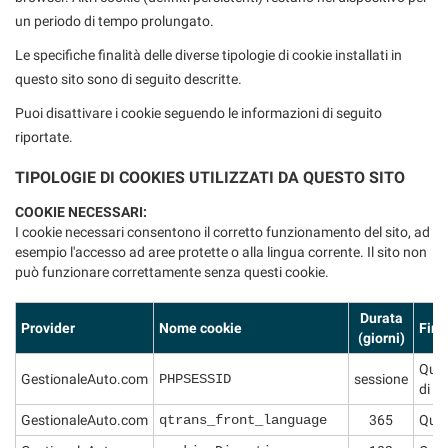
questi
un periodo di tempo prolungato.
strumenti
Le specifiche finalità delle diverse tipologie di cookie installati in
di
questo sito sono di seguito descritte.
tracciamento
si
Puoi disattivare i cookie seguendo le informazioni di seguito
rimanda
riportate.
alla
cookie
TIPOLOGIE DI COOKIES UTILIZZATI DA QUESTO SITO
policy.
Puoi
COOKIE NECESSARI:
rivedere
I cookie necessari consentono il corretto funzionamento del sito, ad
e
esempio l'accesso ad aree protette o alla lingua corrente. Il sito non
modificare
può funzionare correttamente senza questi cookie.
le
tue
Durata
scelte
Provider
Nome cookie
Fina
(giorni)
in
qualsiasi
Ques
GestionaleAuto.com
momento.
PHPSESSID
sessione
di ge
GestionaleAuto.com
qtrans_front_language
365
Ques