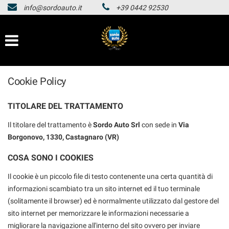
info@sordoauto.it
+39 0442 92530
HOMEPAGE
Le
tue
preferenze
LISTA VEICOLI
di
consenso
HOMEPAGE
Cookie Policy
Il
seguente
pannello
LISTA VEICOLI
TITOLARE DEL TRATTAMENTO
ti
consente
Il titolare del trattamento è
Sordo Auto Srl
con sede in
Via
di
Borgonovo, 1330, Castagnaro (VR)
esprimere
le
COSA SONO I COOKIES
tue
preferenze
Il cookie è un piccolo file di testo contenente una certa quantità di
di
informazioni scambiato tra un sito internet ed il tuo terminale
consenso
(solitamente il browser) ed è normalmente utilizzato dal gestore del
alle
tecnologie
sito internet per memorizzare le informazioni necessarie a
di
migliorare la navigazione all'interno del sito ovvero per inviare