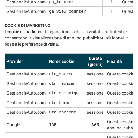
GestionaleAuto.com
ga_tracker
1
Questo co
GestionaleAuto.com
ga_view_counter
1
Questo c
COOKIE DI MARKETING:
I cookie di marketing tengono traccia dei siti visitati dagli utenti e
consentono la visualizzazione di annunci pubblicitari più idonei, in
base alle preferenze di visita.
Durata
Provider
Nome cookie
Finalità
(giorni)
GestionaleAuto.com
utm_source
sessione
Questo cookie de
GestionaleAuto.com
utm_medium
sessione
Questo cookie de
GestionaleAuto.com
utm_campaign
sessione
Questo cookie de
GestionaleAuto.com
utm_term
sessione
Questo cookie de
GestionaleAuto.com
utm_content
sessione
Questo cookie de
Questo cookie vie
Google
IDE
365
annunci pubblicit
Questo cookie rac