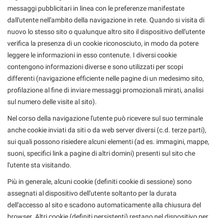
tracciamento
messaggi pubblicitari in linea con le preferenze manifestate
che
dall'utente nell'ambito della navigazione in rete. Quando si visita di
adottiamo
nuovo lo stesso sito o qualunque altro sito il dispositivo dell'utente
per
offrire
verifica la presenza di un cookie riconosciuto, in modo da potere
le
leggere le informazioni in esso contenute. I diversi cookie
funzionalità
contengono informazioni diverse e sono utilizzati per scopi
e
differenti (navigazione efficiente nelle pagine di un medesimo sito,
svolgere
profilazione al fine di inviare messaggi promozionali mirati, analisi
le
attività
sul numero delle visite al sito).
di
Nel corso della navigazione l'utente può ricevere sul suo terminale
seguito
anche cookie inviati da siti o da web server diversi (c.d. terze parti),
descritte.
Per
sui quali possono risiedere alcuni elementi (ad es. immagini, mappe,
ottenere
suoni, specifici link a pagine di altri domini) presenti sul sito che
maggiori
l'utente sta visitando.
informazioni
sull'utilità
Più in generale, alcuni cookie (definiti cookie di sessione) sono
e
assegnati al dispositivo dell'utente soltanto per la durata
sul
dell'accesso al sito e scadono automaticamente alla chiusura del
funzionamento
browser. Altri cookie (definiti persistenti) restano nel dispositivo per
di