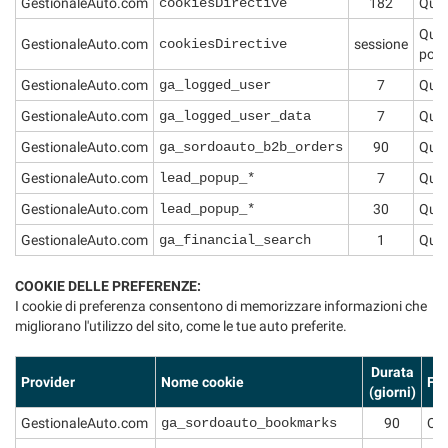
tta
GestionaleAuto.com
cookiesDirective
182
Ques
ti
Ques
GestionaleAuto.com
cookiesDirective
sessione
polic
GestionaleAuto.com
ga_logged_user
7
Ques
mpre
Cookie necessari
ilitato
GestionaleAuto.com
ga_logged_user_data
7
Ques
GestionaleAuto.com
ga_sordoauto_b2b_orders
90
Ques
Cookie delle preferenze
GestionaleAuto.com
lead_popup_*
7
Ques
Cookie per il miglioramento dell'esperienza utente
GestionaleAuto.com
lead_popup_*
30
Ques
GestionaleAuto.com
ga_financial_search
1
Ques
Cookie analitici
COOKIE DELLE PREFERENZE:
Cookie di marketing
I cookie di preferenza consentono di memorizzare informazioni che
migliorano l'utilizzo del sito, come le tue auto preferite.
Leggi
Durata
la
Provider
Nome cookie
Fin
(giorni)
cookie
policy
GestionaleAuto.com
ga_sordoauto_bookmarks
90
Que