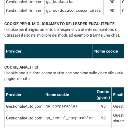
GestionaleAuto.com
ga_bookmarks
90
Que
Salva
le
GestionaleAuto.com
ga_sordoauto_comparables
90
Que
impostazioni
COOKIE PER IL MIGLIORAMENTO DELL'ESPERIENZA UTENTE:
I cookie per il miglioramento dell'esperienza utente consentono di
utilizzare il sito nel migliore dei modi, ad esempio tramite una chat.
Provider
Nome cookie
COOKIE ANALITICI:
I cookie analitici forniscono statistiche anonime sulle visite alle varie
pagine del sito.
Durata
Provider
Nome cookie
Finalità
(giorni)
GestionaleAuto.com
ga_comparables
90
Questo c
Questo c
GestionaleAuto.com
ga_rental_comparables
90
sistema 