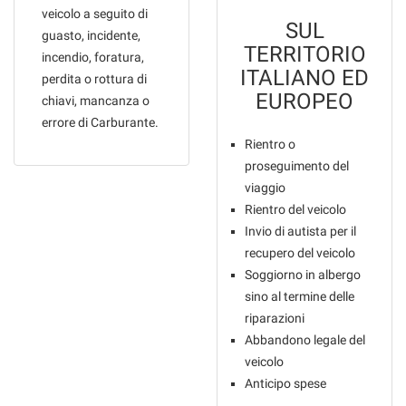
tta
veicolo a seguito di
ti
SUL
guasto, incidente,
TERRITORIO
incendio, foratura,
ITALIANO ED
perdita o rottura di
mpre
Cookie necessari
EUROPEO
ilitato
chiavi, mancanza o
errore di Carburante.
Cookie delle preferenze
Rientro o
proseguimento del
Cookie per il miglioramento dell'esperienza utente
viaggio
Rientro del veicolo
Cookie analitici
Invio di autista per il
recupero del veicolo
Cookie di marketing
Soggiorno in albergo
sino al termine delle
riparazioni
Leggi
Abbandono legale del
la
cookie
veicolo
policy
Anticipo spese