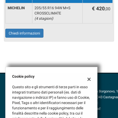
questi
MICHELIN
205/55 R16 94W M+S
€ 420
,00
strumenti
CROSSCLIMATE
di
(4 stagioni)
tracciamento
si
rimanda
Chiedi informazioni
alla
cookie
policy.
Puoi
rivedere
e
modificare
le
Cookie policy
tue
scelte
VENDITA
Questo sito e gli strumenti di terze parti in esso
in
Via Borgonovo, 
integrati trattano dati personali (es. dati di
qualsiasi
37043 Castagnar
navigazione o indirizzi IP) e fanno uso di Cookie,
momento.
Pixel, Tags o altri identificatori necessari per il
Tel:
funzionamento e per il raggiungimento delle
Mail:
finalità descritte nella cookie policy, tra cui il
Indicazioni stra