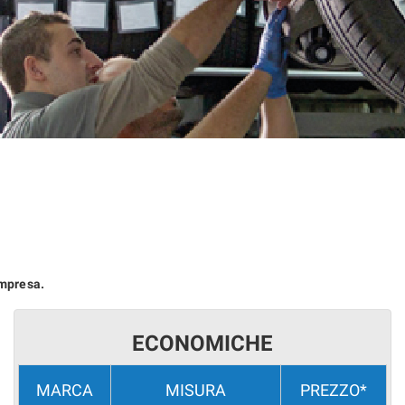
ompresa.
ECONOMICHE
MARCA
MISURA
PREZZO*