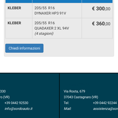
KLEBER
205/55 R16
€ 300
,00
DYNAXER HP3 91V
KLEBER
205/55 R16
€ 360
,00
QUADAXER 2 XL 94V
(4 stagioni)
Chiedi informazioni
ASSISTENZA
1330
Via Rosta, 679
o (VR)
37043 Castagnaro (VR)
+39 0442 92530
Tel:
+39 0442 92244
info@sordoauto.it
Mail:
assistenza@sord
dali
Indicazioni stradali