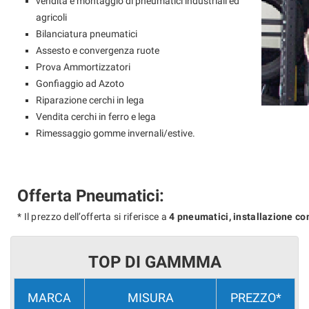
vendita e montaggio di pneumatici industriali ed
tracciamento
agricoli
che
adottiamo
Bilanciatura pneumatici
per
Assesto e convergenza ruote
offrire
Prova Ammortizzatori
le
Gonfiaggio ad Azoto
funzionalità
Riparazione cerchi in lega
e
svolgere
Vendita cerchi in ferro e lega
le
Rimessaggio gomme invernali/estive.
attività
di
seguito
descritte.
Offerta Pneumatici:
Per
ottenere
* Il prezzo dell’offerta si riferisce a
4 pneumatici, installazione c
maggiori
informazioni
sull'utilità
TOP DI GAMMMA
e
sul
funzionamento
MARCA
MISURA
PREZZO*
di