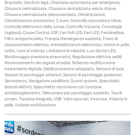
tta
Bracciolo, Cerchi in lega, Chiamata automatica per emergenze,
ti
Chiusura centralizzata, Chiusura centralizzata senza chiave,
Chiusura centralizzata telecomandata, Climatizzatore,
Climatizzatore automatico, 2 zone, Controllo automatico clima,
mpre
Controllo elettronico della corsia, Controllo trazione, Cronologia
Cookie necessari
ilitato
tagliandi, Cruise Control, ESP, Fari full-LED, Fari LED, Fendinebbia,
Filtro antiparticolato, Frenata d'emergenza assistita, Freno di
Cookie delle preferenze
stazionamento elettrico, Immobilizzatore elettronico, Interni in pelle,
Isofix, Leve al volante, Limitatore di velocità, Luci diurne LED,
Monitoraggio pressione pneumatici, Regolazione elettrica sedili,
Cookie per il miglioramento dell'esperienza utente
Riconoscimento dei segnali stradali, Schermo multifunzione
interamente digitale, Sedile posteriore sdoppiato, Sensore di luce,
Cookie analitici
Sensori di parcheggio anteriori, Sensori di parcheggio posteriori,
Servosterzo, Navigatore satellitare, Sound system, Specchietti
laterali elettrici, Specchietto retrovisore con funzione
Cookie di marketing
antiabbagliamento, Telecamera per parcheggio assistito, Touch
screen, Trazione integrale, USB, Vetri oscurati, Vivavoce, Volante in
pelle, Volante multifunzione
Leggi
la
cookie
policy