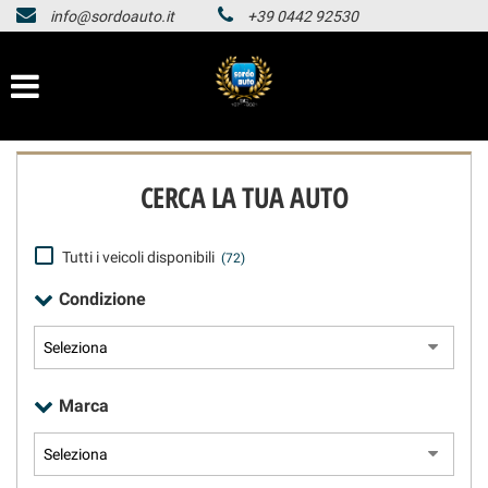
info@sordoauto.it
+39 0442 92530
HOMEPAGE
Le
tue
preferenze
LISTA VEICOLI
di
consenso
HOMEPAGE
Il
CERCA LA TUA AUTO
seguente
pannello
LISTA VEICOLI
ti
consente
Tutti i veicoli disponibili
(72)
di
Condizione
esprimere
le
tue
preferenze
di
Marca
consenso
alle
tecnologie
di