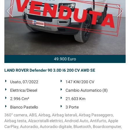
questi
strumenti
di
tracciamento
si
rimanda
alla
cookie
policy.
Puoi
49.900 Euro
rivedere
e
LAND ROVER Defender 90 3.0D I6 200 CV AWD SE
modificare
le
Usato, 07/2022
147 KW/200 CV
tue
Elettrica/Diesel
Cambio Automatico (8)
scelte
in
2.996 Cm³
21.603 Km
qualsiasi
Bianco Pastello
3 Porte
momento.
360° camera, ABS, Airbag, Airbag laterali, Airbag Passeggero,
Airbag testa, Alzacristalli elettrici, Android Auto, Antifurto, Apple
CarPlay, Autoradio, Autoradio digitale, Bluetooth, Boardcomputer,