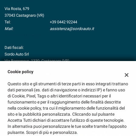
ASSISTENZA
Via Rosta, 679
37043 Castagnaro (VR)
Tel:
+39 0442 92244
Mail:
assistenza@sordoauto.it
Indicazioni stradali
Dati fiscali:
Sordo Auto Srl
Via Borgonovo, 1330, Castagnaro (VR)
C.F/P.IVA:
03926950233
Cookie policy
Registro delle imprese:
VR
Questo sito e gli strumenti di terze parti in esso integrati trattano
dati personali (es. dati di navigazione o indirizzi IP) e fanno uso
di Cookie, Pixel, Tags o altri identificatori necessari per il
funzionamento e per il raggiungimento delle finalità descritte
nella cookie policy, tra cui il miglioramento delle funzionalità del
sito e la pubblicità personalizzata. Cliccando sul pulsante
Accetta Tutti dichiari di accettare l'utilizzo di queste tecnologie.
In alternativa puoi personalizzare le tue scelte tramite l'apposito
pulsante. Scopri di più e personalizza.