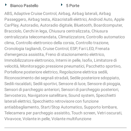
Bianco Pastello
5 Porte
ABS, Adaptive Cruise Control, Airbag, Airbag laterali, Airbag
Passeggero, Airbag testa, Alzacristalli elettrici, Android Auto, Apple
CarPlay, Autoradio, Autoradio digitale, Bluetooth, Boardcomputer,
Bracciolo, Cerchi in lega, Chiusura centralizzata, Chiusura
centralizzata telecomandata, Climatizzatore, Controllo automatico
clima, Controllo elettronico della corsia, Controllo trazione,
Cronologia tagliandi, Cruise Control, ESP, Fari LED, Frenata
d'emergenza assistita, Freno di stazionamento elettrico,
Immobilizzatore elettronico, Interni in pelle, Isofix, Limitatore di
velocità, Monitoraggio pressione pneumatici, Pacchetto sportivo,
Portellone posteriore elettrico, Regolazione elettrica sedili,
Riconoscimento dei segnali stradali, Sedile posteriore sdoppiato,
Sedili riscaldati, Sedili sportivi, Sensore di luce, Sensore di pioggia,
Sensori di parcheggio anteriori, Sensori di parcheggio posteriori,
Servosterzo, Navigatore satellitare, Sound system, Specchietti
laterali elettrici, Specchietto retrovisore con funzione
antiabbagliamento, Start/Stop Automatico, Supporto lombare,
Telecamera per parcheggio assistito, Touch screen, Vetri oscurati,
Vivavoce, Volante in pelle, Volante multifunzione