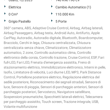
Usato, 12/2023
140 KW/190 CV
Elettrica
Cambio Automatico (1)
0 Cm³
110.000 Km
Grigio Pastello
5 Porte
360° camera, ABS, Adaptive Cruise Control, Airbag, Airbag laterali,
Airbag Passeggero, Airbag testa, Android Auto, Antifurto, Apple
CarPlay, Autoradio, Autoradio digitale, Bluetooth, Boardcomputer,
Bracciolo, Cerchi in lega, Chiusura centralizzata, Chiusura
centralizzata senza chiave, Climatizzatore, Climatizzatore
automatico, 2 zone, Controllo automatico clima, Controllo
elettronico della corsia, Controllo trazione, Cruise Control, ESP, Fari
full-LED, Fari LED, Frenata d'emergenza assistita, Freno di
stazionamento elettrico, Immobilizzatore elettronico, Interni in pelle,
Isofix, Limitatore di velocità, Luci diurne LED, MP3, Park Distance
Control, Portellone posteriore elettrico, Regolazione elettrica del
sedile posteriore, Riconoscimento dei segnali stradali, Sensore di
luce, Sensore di pioggia, Sensori di parcheggio anteriori, Sensori di
parcheggio posteriori, Servosterzo, Navigatore satellitare,
Sospensioni pneumatiche, Specchietti laterali elettrici, Telecamera
per parcheggio assistito, Touch screen, Trazione integrale, USB,
Volante multifunzione