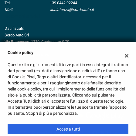
Tel:
+39 0442 92244
Mail:
assistenza@sordoauto.it
Indicazioni stradali
Dati fiscali:
Sordo Auto Srl
Via Borgonovo, 1330, Castagnaro (VR)
C.F/P.IVA:
03926950233
Cookie policy
Registro delle imprese:
VR
Questo sito e gli strumenti di terze parti in esso integrati trattano
dati personali (es. dati di navigazione o indirizzi IP) e fanno uso
di Cookie, Pixel, Tags o altri identificatori necessari per il
funzionamento e per il raggiungimento delle finalità descritte
nella cookie policy, tra cui il miglioramento delle funzionalità del
sito e la pubblicità personalizzata. Cliccando sul pulsante
Accetta Tutti dichiari di accettare l'utilizzo di queste tecnologie.
In alternativa puoi personalizzare le tue scelte tramite l'apposito
pulsante. Scopri di più e personalizza.
Accetta tutti
Copyright © 2026 GestionaleAuto.com S.r.l., Tutti i diritti riservati -