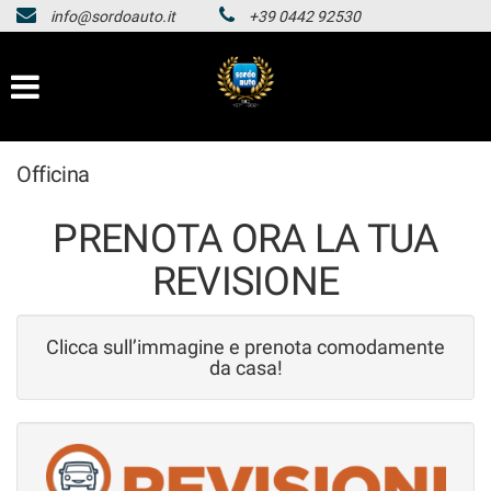
info@sordoauto.it
+39 0442 92530
HOMEPAGE
Le
tue
preferenze
LISTA VEICOLI
di
consenso
HOMEPAGE
Officina
Il
seguente
pannello
LISTA VEICOLI
PRENOTA ORA LA TUA
ti
consente
REVISIONE
di
esprimere
le
Clicca sull’immagine e prenota comodamente
tue
da casa!
preferenze
di
consenso
alle
tecnologie
di