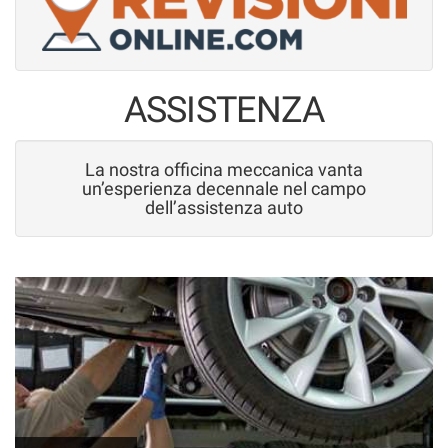
tracciamento
che
adottiamo
per
offrire
ASSISTENZA
le
funzionalità
e
svolgere
La nostra officina meccanica vanta
un’esperienza decennale nel campo
le
dell’assistenza auto
attività
di
seguito
descritte.
Per
ottenere
maggiori
informazioni
sull'utilità
e
sul
funzionamento
di