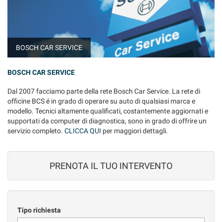
tta
ti
mpre
Cookie necessari
BOSCH CAR SERVICE
ilitato
BOSCH CAR SERVICE
Cookie delle preferenze
Dal 2007 facciamo parte della rete Bosch Car Service. La rete di
Cookie per il miglioramento dell'esperienza utente
officine BCS é in grado di operare su auto di qualsiasi marca e
modello. Tecnici altamente qualificati, costantemente aggiornati e
Cookie analitici
supportati da computer di diagnostica, sono in grado di offrire un
servizio completo.
CLICCA QUI
per maggiori dettagli.
Cookie di marketing
PRENOTA IL TUO INTERVENTO
Leggi
la
cookie
policy
Tipo richiesta