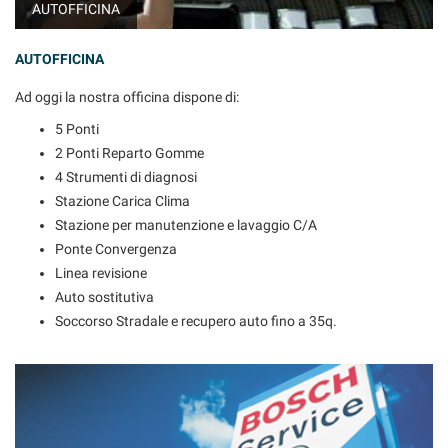
AUTOFFICINA
questi
strumenti
di
AUTOFFICINA
tracciamento
Ad oggi la nostra officina dispone di:
si
rimanda
5 Ponti
alla
2 Ponti Reparto Gomme
cookie
4 Strumenti di diagnosi
policy.
Puoi
Stazione Carica Clima
rivedere
Stazione per manutenzione e lavaggio C/A
e
Ponte Convergenza
modificare
Linea revisione
le
Auto sostitutiva
tue
scelte
Soccorso Stradale e recupero auto fino a 35q.
in
qualsiasi
momento.