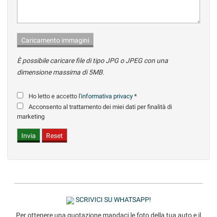
tta
ti
mpre
Cookie necessari
ilitato
È possibile caricare file di tipo JPG o JPEG con una
Cookie delle preferenze
dimensione massima di 5MB.
Cookie per il miglioramento dell'esperienza utente
Ho letto e accetto
l'informativa privacy
*
Acconsento al trattamento dei miei dati per finalità di
marketing
Cookie analitici
Cookie di marketing
Leggi
la
cookie
SCRIVICI SU WHATSAPP!
policy
Per ottenere una quotazione mandaci le foto della tua auto e il