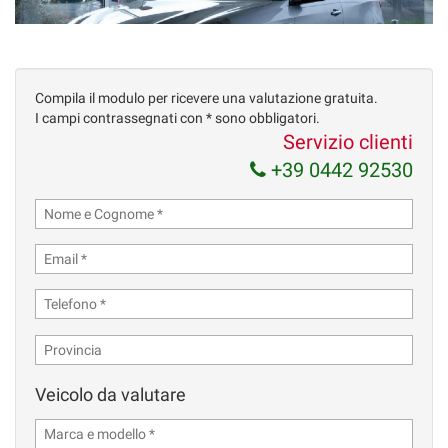
tracciamento
che
adottiamo
per
offrire
Compila il modulo per ricevere una valutazione gratuita.
le
I campi contrassegnati con * sono obbligatori.
funzionalità
Servizio clienti
e
+39 0442 92530
svolgere
le
attività
di
seguito
descritte.
Per
ottenere
maggiori
informazioni
sull'utilità
e
Veicolo da valutare
sul
funzionamento
di