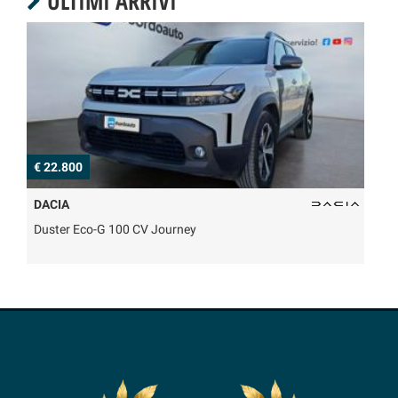
ULTIMI ARRIVI
€ 22.800
€ 4
DACIA
ME
Duster Eco-G 100 CV Journey
GLA