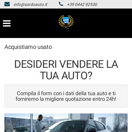
info@sordoauto.it
+39 0442 92530
HOMEPAGE
Le
tue
preferenze
LISTA VEICOLI
di
consenso
HOMEPAGE
Acquistiamo usato
Il
seguente
pannello
LISTA VEICOLI
DESIDERI VENDERE LA
ti
consente
TUA AUTO?
di
esprimere
le
Compila il form con i dati della tua auto e ti
tue
forniremo la migliore quotazione entro 24h!
preferenze
di
consenso
alle
tecnologie
di