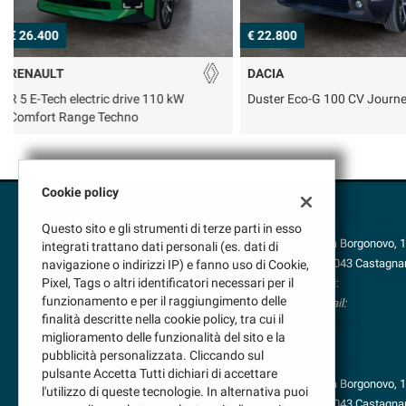
€ 22.800
€ 42.200
DACIA
MERCEDES-BENZ
Duster Eco-G 100 CV Journey
GLA 180 d Automatic AMG
Premium
Cookie policy
VENDITA
Questo sito e gli strumenti di terze parti in esso
Via Borgonovo, 
integrati trattano dati personali (es. dati di
37043 Castagnar
navigazione o indirizzi IP) e fanno uso di Cookie,
Pixel, Tags o altri identificatori necessari per il
Tel:
funzionamento e per il raggiungimento delle
Mail:
finalità descritte nella cookie policy, tra cui il
Indicazioni stra
miglioramento delle funzionalità del sito e la
pubblicità personalizzata. Cliccando sul
CARROZZE
pulsante Accetta Tutti dichiari di accettare
Via Borgonovo, 
l'utilizzo di queste tecnologie. In alternativa puoi
37043 Castagnar