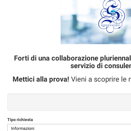
tracciamento
che
adottiamo
per
offrire
le
funzionalità
e
svolgere
le
Forti di una collaborazione plurienna
attività
servizio di consule
di
seguito
Mettici alla prova!
Vieni a scoprire le 
descritte.
Per
ottenere
maggiori
informazioni
sull'utilità
e
sul
Tipo richiesta
funzionamento
di