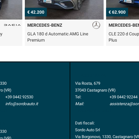
€ 62.900
€ 14.200
MERCEDES-BENZ
KIA
 Line
CLE 220 d Coupé AMG Line Advanced
Rio 1.0 T-GD
Plus
ASSISTENZA
1330
Via Rosta, 679
o (VR)
37043 Castagnaro (VR)
+39 0442 92530
Tel:
+39 0442 92244
info@sordoauto.it
Mail:
assistenza@sord
dali
Indicazioni stradali
Dati fiscali:
RIA
Sordo Auto Srl
1330
Via Borgonovo, 1330, Castagnaro (V
o (VR)