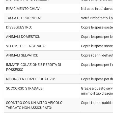
tta
ti
RIFACIMENTO CHIAVI:
Nel caso in cui doves
TASSA DI PROPRIETA’:
Verrà rimborsato il pe
mpre
Cookie necessari
DISSEQUESTRO:
Copre le spese sosten
ilitato
ANIMALI DOMESTICI:
Copre le spese per le
Cookie delle preferenze
VITTIME DELLA STRADA:
Copre le spese sostenu
Cookie per il miglioramento dell'esperienza utente
ANIMALI SELVATICI:
Copre i danni dell’au
IMMATRICOLAZIONE E PERDITA DI
Copre le spese per l’
Cookie analitici
POSSESSO:
Cookie di marketing
RICORSO A TERZI E LOCATIVO:
Copre le spese per da
SOCCORSO STRADALE:
Grazie a questo serv
minimo il tuo disagi
SCONTRO CON UN ALTRO VEICOLO
Copre i danni subiti 
TARGATO NON ASSICURATO: