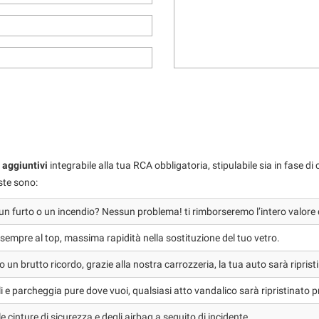
i aggiuntivi
integrabile alla tua RCA obbligatoria, stipulabile sia in fase d
ste sono:
un furto o un incendio? Nessun problema! ti rimborseremo l’intero valore 
a sempre al top, massima rapidità nella sostituzione del tuo vetro.
 un brutto ricordo, grazie alla nostra carrozzeria, la tua auto sarà ripri
i e parcheggia pure dove vuoi, qualsiasi atto vandalico sarà ripristinato 
lle cinture di sicurezza e degli airbag a seguito di incidente.