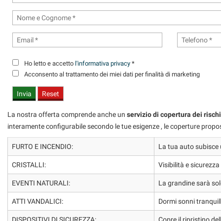
questi
strumenti
di
tracciamento
si
rimanda
Ho letto e accetto
l'informativa privacy
*
alla
Acconsento al trattamento dei miei dati per finalità di marketing
cookie
policy.
Puoi
rivedere
La nostra offerta comprende anche un
servizio di copertura dei risch
e
interamente configurabile secondo le tue esigenze , le coperture propo
modificare
le
FURTO E INCENDIO:
La tua auto subisce 
tue
scelte
CRISTALLI:
Visibilità e sicurezz
in
qualsiasi
EVENTI NATURALI:
La grandine sarà solo
momento.
ATTI VANDALICI:
Dormi sonni tranquill
DISPOSITIVI DI SICUREZZA:
Copre il ripristino de