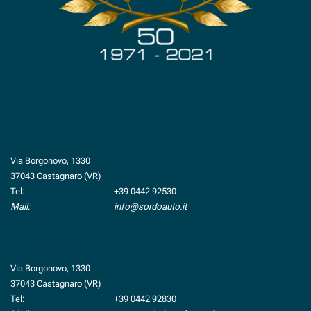
tta
ti
mpre
Cookie necessari
ilitato
Cookie delle preferenze
Cookie per il miglioramento dell'esperienza utente
VENDITA
Via Borgonovo, 1330
Cookie analitici
37043 Castagnaro (VR)
Tel:
+39 0442 92530
Cookie di marketing
Mail:
info@sordoauto.it
Indicazioni stradali
Leggi
CARROZZERIA
la
Via Borgonovo, 1330
cookie
37043 Castagnaro (VR)
policy
Tel:
+39 0442 92830