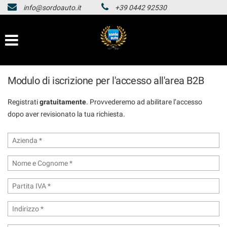
info@sordoauto.it
+39 0442 92530
HOMEPAGE
Le
tue
preferenze
LISTA VEICOLI
di
consenso
HOMEPAGE
Modulo di iscrizione per l'accesso all'area B2B
Il
seguente
pannello
Registrati
gratuitamente
. Provvederemo ad abilitare l’accesso
LISTA VEICOLI
ti
dopo aver revisionato la tua richiesta.
consente
di
esprimere
le
tue
preferenze
di
consenso
alle
tecnologie
di