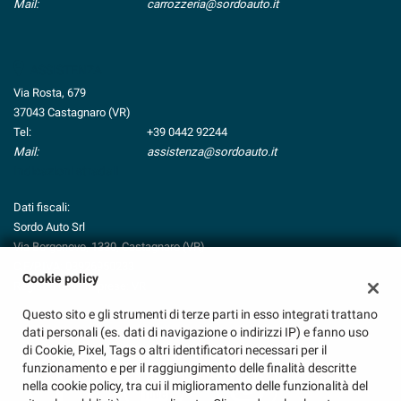
Mail:
carrozzeria@sordoauto.it
Salva
le
impostazioni
ASSISTENZA
Via Rosta, 679
37043 Castagnaro (VR)
Tel:
+39 0442 92244
Mail:
assistenza@sordoauto.it
Indicazioni stradali
Dati fiscali:
Sordo Auto Srl
Via Borgonovo, 1330, Castagnaro (VR)
C.F/P.IVA:
03926950233
Cookie policy
Registro delle imprese:
VR
Questo sito e gli strumenti di terze parti in esso integrati trattano
dati personali (es. dati di navigazione o indirizzi IP) e fanno uso
di Cookie, Pixel, Tags o altri identificatori necessari per il
funzionamento e per il raggiungimento delle finalità descritte
nella cookie policy, tra cui il miglioramento delle funzionalità del