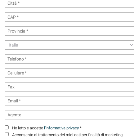
tracciamento
che
adottiamo
per
offrire
le
funzionalità
e
svolgere
le
attività
di
seguito
descritte.
Per
ottenere
maggiori
informazioni
sull'utilità
e
sul
Ho letto e accetto
l'informativa privacy
*
funzionamento
Acconsento al trattamento dei miei dati per finalità di marketing
di