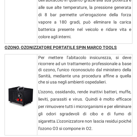
dell’abitacolo in quanto grazie alla sua potenza e
alle sue alte temperature, la pressione generata
di 8 bar permette un’erogazione della forza
vapore a 180 gradi, può eliminare la carica
batterica presente nel veicolo e ridare vita e
colore agli interni.
OZONO, OZONIZZATORE PORTATILE SPIN MARCO TOOLS
Per mettere l’abitacolo insicurezza, si deve
ricorrere ad un trattamento professionale a base
di ozono, l’unico riconosciuto dal ministero della
Sanità, mediante una procedura affine a quella
che si usa negli ambienti ospedalieri.
L’ozono, ossidando, rende inattivi batteri, muffe,
lieviti, parassiti e virus. Quindi è molto efficace
per rimuovere tutti i microrganismi e per eliminare
gli odori sgradevoli di cibo e di fumo di
sigaretta.L’ozonizzatore non lascia residui poiché
l’ozono O3 si compone in O2.