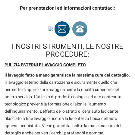
questi
Per prenotazioni ed informazioni contattaci:
strumenti
di
tracciamento
si
rimanda
alla
I NOSTRI STRUMENTI, LE NOSTRE
cookie
PROCEDURE:
policy.
Puoi
PULIZIA ESTERNI E LAVAGGIO COMPLETO
rivedere
e
Il lavaggio fatto a mano garantisce la massima cura del dettaglio.
modificare
Il lavaggio esterno della carrozzeria è sicuramente quello che
le
permette di apprezzare maggiormente la qualità superiore del
tue
scelte
nostro servizio. L’utilizzo di prodotti ecologici ad alto contenuto
in
tecnologico previene la formazione di aloni e l’aumento
qualsiasi
dell’inquinamento. L’effetto dello strato di cera auto lucidante
momento.
rilasciato a fine lavaggio ricorda la lucentezza tipica dell’auto
appena acquistata. Viene garantita inoltre la massima cura del
dettaglio anche per vetri, cerchi, parafanghi e gomme.