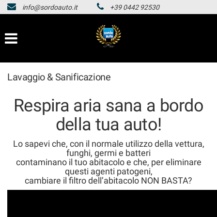
info@sordoauto.it
+39 0442 92530
HOMEPAGE
Le
tue
preferenze
LISTA VEICOLI
di
consenso
HOMEPAGE
Lavaggio & Sanificazione
Il
seguente
pannello
LISTA VEICOLI
Respira aria sana a bordo
ti
consente
della tua auto!
di
esprimere
Lo sapevi che, con il normale utilizzo della vettura,
le
funghi, germi e batteri
tue
contaminano il tuo abitacolo e che, per eliminare
preferenze
questi agenti patogeni,
di
cambiare il filtro dell’abitacolo NON BASTA?
consenso
alle
tecnologie
di