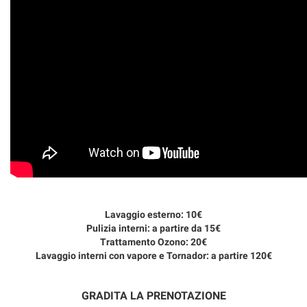
tracciamento
che
adottiamo
per
offrire
le
funzionalità
e
svolgere
le
attività
di
seguito
descritte.
Per
ottenere
Lavaggio esterno: 10€
maggiori
Pulizia interni: a partire da 15€
informazioni
Trattamento Ozono: 20€
sull'utilità
Lavaggio interni con vapore e Tornador: a partire 120€
e
sul
funzionamento
GRADITA LA PRENOTAZIONE
di