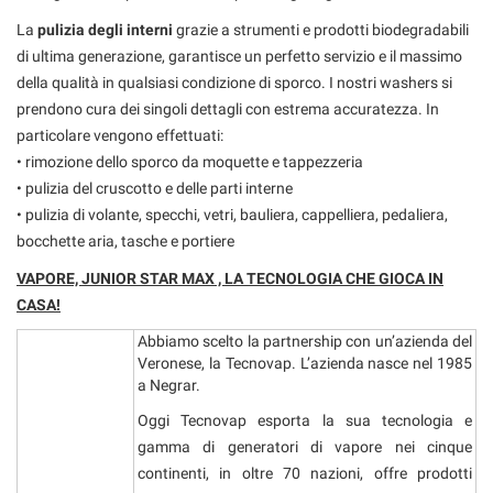
tta
ti
La
pulizia degli interni
grazie a strumenti e prodotti biodegradabili
di ultima generazione, garantisce un perfetto servizio e il massimo
della qualità in qualsiasi condizione di sporco. I nostri washers si
mpre
Cookie necessari
prendono cura dei singoli dettagli con estrema accuratezza. In
ilitato
particolare vengono effettuati:
• rimozione dello sporco da moquette e tappezzeria
Cookie delle preferenze
• pulizia del cruscotto e delle parti interne
• pulizia di volante, specchi, vetri, bauliera, cappelliera, pedaliera,
Cookie per il miglioramento dell'esperienza utente
bocchette aria, tasche e portiere
Cookie analitici
VAPORE, JUNIOR STAR MAX , LA TECNOLOGIA CHE GIOCA IN
CASA!
Cookie di marketing
Abbiamo scelto la partnership con un’azienda del
Veronese, la Tecnovap. L’azienda nasce nel 1985
a Negrar.
Leggi
la
Oggi Tecnovap esporta la sua tecnologia e
cookie
gamma di generatori di vapore nei cinque
policy
continenti, in oltre 70 nazioni, offre prodotti