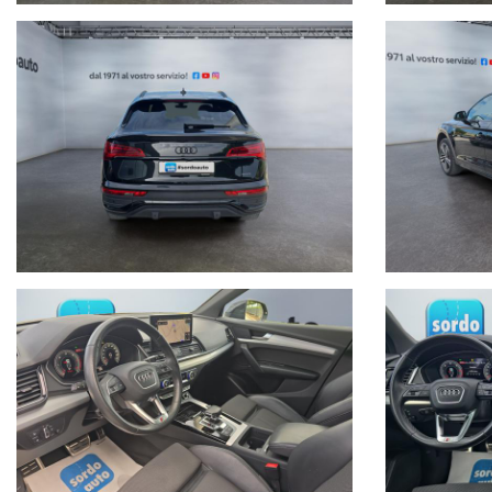
Siamo a vostra completa disposizione per qualsiasi prova, passaggio d
Finanziamenti personalizzati in sede con le migliori condizioni del merc
Servizi Post-Vendita :
° Garanzia Europea 12 mesi inclusa
° Possibilità di estensione fino a 24 mesi
° Soccorso stradale h24 in tutta europa 365 giorni all'anno
° Assicurazioni integrative per la salvaguardia e protezione del veicolo
Al fine di non incombere in spiacevoli equivoci, è sempre bene accertarsi