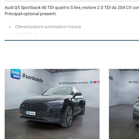
Audi Q5 Sportback 40 TDI quattro S line, motore 2.0 TDI da 204 CV con 
Principali optional presenti:
Climatizzatore automatico trizona
Fari full Led
Tetto panoramico apribile
Navigatore satellitare
Telecamera posteriore
Cruise control adattivo
Sedili riscaldati
Cerchi in lega da 20"
Trazione integrale Quattro
Sensori di parcheggio anteriori e posteriori
Apertura baule elettrica
Interno S-Line
Volante multifunzione
Lane assist
Vettura in ottime condizioni,
UNICO PROPRIETARIO
, regolarmente tag