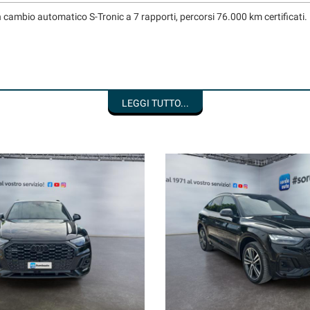
cambio automatico S-Tronic a 7 rapporti, percorsi 76.000 km certificati.
LEGGI TUTTO...
liandata presso la nostra officina, no fumatore, mai urtata, disponibile pr