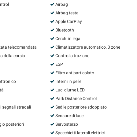
ntrol
Airbag
o
Airbag testa
Apple CarPlay
Bluetooth
Cerchi in lega
zata telecomandata
Climatizzatore automatico, 3 zone
o della corsia
Controllo trazione
ESP
Filtro antiparticolato
ettronico
Interni in pelle
tà
Luci diurne LED
o
Park Distance Control
segnali stradali
Sedile posteriore sdoppiato
Sensore di luce
io posteriori
Servosterzo
Specchietti laterali elettrici