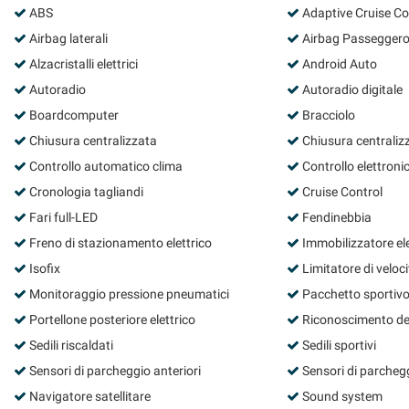
ABS
Adaptive Cruise Co
questi
strumenti
Airbag laterali
Airbag Passegger
di
Alzacristalli elettrici
Android Auto
tracciamento
Autoradio
Autoradio digitale
si
rimanda
Boardcomputer
Bracciolo
alla
Chiusura centralizzata
Chiusura centraliz
cookie
policy.
Controllo automatico clima
Controllo elettronic
Puoi
Cronologia tagliandi
Cruise Control
rivedere
Fari full-LED
Fendinebbia
e
modificare
Freno di stazionamento elettrico
Immobilizzatore el
le
Isofix
Limitatore di veloci
tue
scelte
Monitoraggio pressione pneumatici
Pacchetto sportiv
in
Portellone posteriore elettrico
Riconoscimento dei 
qualsiasi
Sedili riscaldati
Sedili sportivi
momento.
Sensori di parcheggio anteriori
Sensori di parchegg
Navigatore satellitare
Sound system