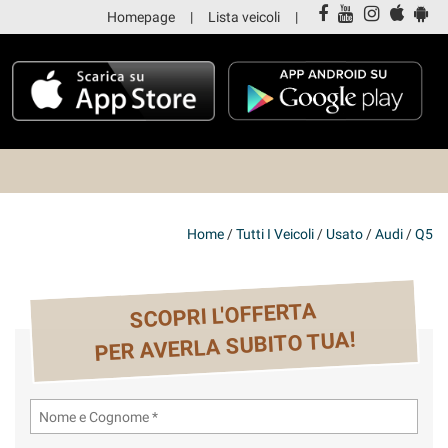
Homepage
Lista veicoli
Home
/
Tutti I Veicoli
/
Usato
/
Audi
/
Q5
SCOPRI L'OFFERTA
PER AVERLA SUBITO TUA!