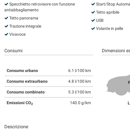
tta
Specchietto retrovisore con funzione
Start/Stop Automa
ti
antiabbagliamento
Tetto apribile
Tetto panorama
USB
Trazione integrale
Volante in pelle
mpre
Cookie necessari
Vivavoce
ilitato
Cookie delle preferenze
Consumi
Dimensioni es
Cookie per il miglioramento dell'esperienza utente
Consumo urbano
6.1 l/100 km
Cookie analitici
Consumo extraurbano
4.8 l/100 km
P
Cookie di marketing
Consumo combinato
5.3 l/100 km
Emissioni CO
140.0 g/km
L
2
Descrizione