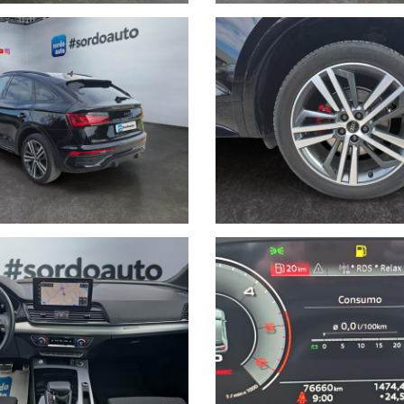
i proprietà escluso.
ato, con anticipo
ZERO
e dilazionabili fino a 96 mensilità.
 della correttezza dei dati e della disponibilità del mezzo tramite contatto