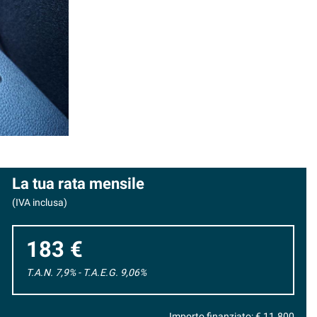
La tua rata mensile
(IVA inclusa)
183 €
T.A.N. 7,9% - T.A.E.G.
9,06
%
Importo finanziato: €
11.800