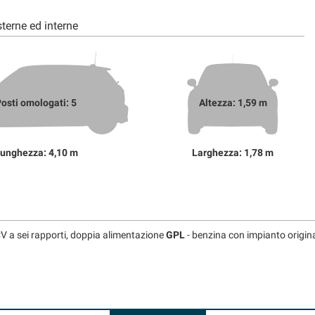
terne ed interne
osti omologati: 5
Altezza: 1,59 m
unghezza: 4,10 m
Larghezza: 1,78 m
 a sei rapporti, doppia alimentazione
GPL
- benzina con impianto origin