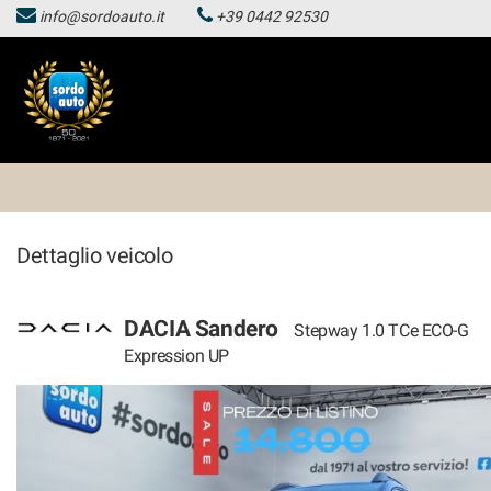
info@sordoauto.it
+39 0442 92530
HOMEPAGE
Le
tue
preferenze
LISTA VEICOLI
di
consenso
HOMEPAGE
Il
seguente
pannello
LISTA VEICOLI
ti
Dettaglio veicolo
consente
di
esprimere
le
DACIA Sandero
Stepway 1.0 TCe ECO-G
tue
Expression UP
preferenze
di
consenso
alle
tecnologie
di