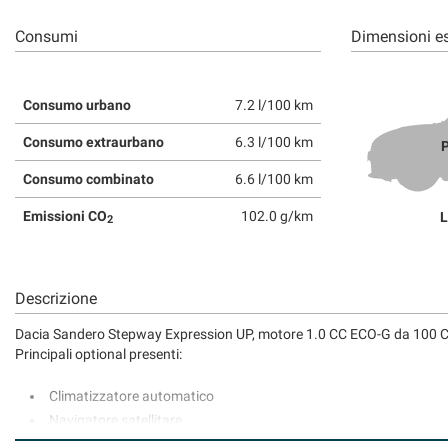
tta
ti
Consumi
Dimensioni es
mpre
Cookie necessari
Consumo urbano
7.2 l/100 km
ilitato
Consumo extraurbano
6.3 l/100 km
P
Cookie delle preferenze
Consumo combinato
6.6 l/100 km
Cookie per il miglioramento dell'esperienza utente
Emissioni CO
102.0 g/km
L
2
Cookie analitici
Descrizione
Cookie di marketing
Dacia Sandero Stepway Expression UP, motore 1.0 CC ECO-G da 100 CV
Principali optional presenti:
Climatizzatore automatico
Navigatore satellitare
Cerchi in lega da 16''