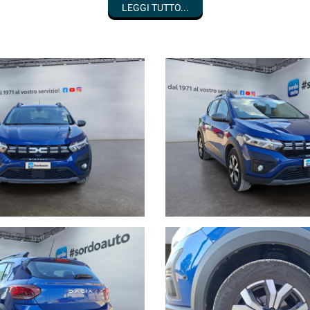
LEGGI TUTTO...
NICO PROPRIETARIO
, no fumatore, mai urtata, disponibile presso la nos
i proprietà escluso.
cato, con anticipo
ZERO
e dilazionabili fino a 96 mensilità.