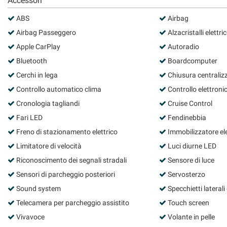
Accessori
questi
ABS
Airbag
strumenti
di
Airbag Passeggero
Alzacristalli elettric
tracciamento
Apple CarPlay
Autoradio
si
rimanda
Bluetooth
Boardcomputer
alla
Cerchi in lega
Chiusura centraliz
cookie
Controllo automatico clima
Controllo elettronic
policy.
Puoi
Cronologia tagliandi
Cruise Control
rivedere
Fari LED
Fendinebbia
e
modificare
Freno di stazionamento elettrico
Immobilizzatore el
le
Limitatore di velocità
Luci diurne LED
tue
Riconoscimento dei segnali stradali
Sensore di luce
scelte
in
Sensori di parcheggio posteriori
Servosterzo
qualsiasi
Sound system
Specchietti laterali e
momento.
Telecamera per parcheggio assistito
Touch screen
Vivavoce
Volante in pelle