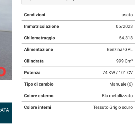
Condizioni
usato
Immatricolazione
05/2023
Chilometraggio
54.318
Alimentazione
Benzina/GPL
Cilindrata
999 Cm³
Potenza
74 KW / 101 CV
Tipo di cambio
Manuale (6)
Colore esterno
Blu metallizzato
Colore interni
Tessuto Grigio scuro
RATA