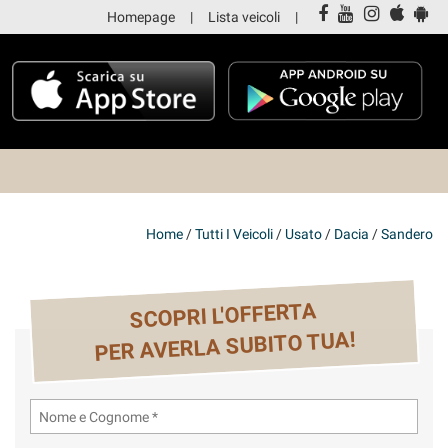
Homepage
Lista veicoli
Home
/
Tutti I Veicoli
/
Usato
/
Dacia
/
Sandero
SCOPRI L'OFFERTA
PER AVERLA SUBITO TUA!