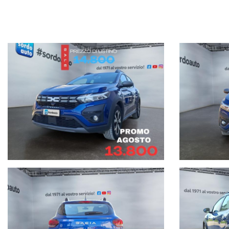
Fari led
Telecamera posteriore
App connect
Multimedia touch screen
Fari fendinebbia
Lane assist
Sensori di parcheggio anteriori e posteriori
Volante multifunzione
Cruise control
Bracciolo anteriore
Vettura regolarmente tagliandata (ultimo 28/01/2026 a 49.907 km),
U
Siamo a vostra completa disposizione per qualsiasi prova, passaggio d
Finanziamenti personalizzati in sede con le migliori condizioni del mer
Servizi Post-Vendita :
° Possibilità di estensione garanzia per ulteriori 24 mesi
° Soccorso stradale h24 in tutta europa 365 giorni all'anno
° Assicurazioni integrative per la salvaguardia e protezione del veicolo