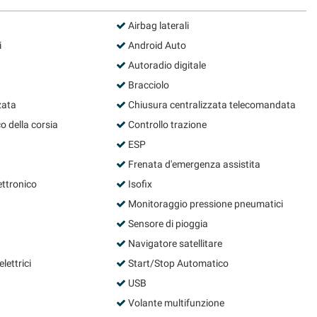
Airbag laterali
i
Android Auto
Autoradio digitale
Bracciolo
zata
Chiusura centralizzata telecomandata
o della corsia
Controllo trazione
ESP
Frenata d'emergenza assistita
ettronico
Isofix
Monitoraggio pressione pneumatici
Sensore di pioggia
Navigatore satellitare
lettrici
Start/Stop Automatico
USB
Volante multifunzione