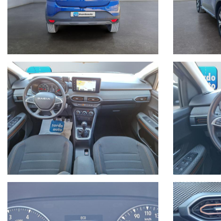
Al fine di non incombere in spiacevoli equivoci, è sempre bene accertarsi