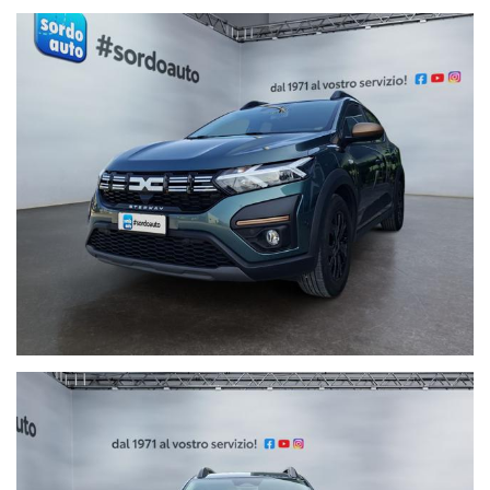
Fari led
Blind spot
App connect
Lane assist
Vetri posteriori oscurati
Vivavoce bluetooth
Sensori di parcheggio anteriori e posteriori
Volante multifunzione
Cruise control
Paragonabile al nuovo,
UNICOPROPRIETARIO
, no fumatore, mai
urtata, regolarmente tagliandata presso ufficiale (il 05/10/2025
a 11.000 km) , in garanzia ufficiale Dacia fino ad ottobre 2027 con
km illimitati, disponibile presso la nostra sede.
Siamo a vostra completa disposizione per qualsiasi prova,
passaggio di proprietà escluso.
Finanziamenti personalizzati in sede con le migliori condizioni del
mercato, con anticipo
ZERO
e dilazionabili fino a 96 mensilità.
Servizi Post-Vendita :
° Soccorso stradale h24 in tutta europa 365 giorni all'anno