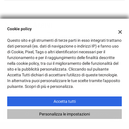
ULTIMI ARRIVI
Cookie policy
Questo sito e gli strumenti di terze parti in esso integrati trattano
dati personali (es. dati di navigazione o indirizzi IP) e fanno uso
di Cookie, Pixel, Tags o altri identificatori necessari per il
funzionamento e per il raggiungimento delle finalità descritte
nella cookie policy, tra cui il miglioramento delle funzionalità del
sito e la pubblicità personalizzata. Cliccando sul pulsante
Accetta Tutti dichiari di accettare l'utilizzo di queste tecnologie.
€ 22.800
€
In alternativa puoi personalizzare le tue scelte tramite l'apposito
pulsante. Scopri di più e personalizza.
DACIA
Duster Eco-G 100 CV Journey
Accetta tutti
Chiama
Contatta un consulente
Personalizza le impostazioni