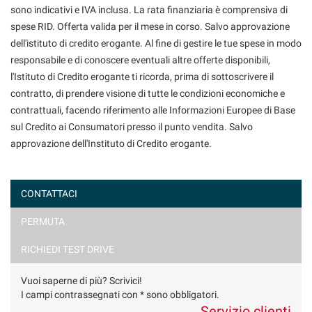
sono indicativi e IVA inclusa. La rata finanziaria è comprensiva di
spese RID. Offerta valida per il mese in corso. Salvo approvazione
dell'istituto di credito erogante. Al fine di gestire le tue spese in modo
responsabile e di conoscere eventuali altre offerte disponibili,
l'Istituto di Credito erogante ti ricorda, prima di sottoscrivere il
contratto, di prendere visione di tutte le condizioni economiche e
contrattuali, facendo riferimento alle Informazioni Europee di Base
sul Credito ai Consumatori presso il punto vendita. Salvo
approvazione dell'Instituto di Credito erogante.
CONTATTACI
PERMUTA
Ho letto e accetto
l'informativa privacy
*
Acconsento al trattamento dei miei dati per finalità di
RICHIEDI TEST DRIVE
marketing
Vuoi saperne di più? Scrivici!
Invia la tua richiesta
I campi contrassegnati con * sono obbligatori.
Servizio clienti