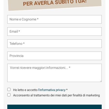
PER AVERLA SUBITO TUA!
tta
ti
mpre
Cookie necessari
ilitato
Cookie delle preferenze
Cookie per il miglioramento dell'esperienza utente
Cookie analitici
Cookie di marketing
Leggi
Ho letto e accetto
l'informativa privacy
*
la
Acconsento al trattamento dei miei dati per finalità di marketing
cookie
policy