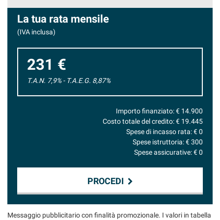
La tua rata mensile
(IVA inclusa)
231 €
T.A.N. 7,9% - T.A.E.G.
8,87
%
Importo finanziato: €
14.900
Costo totale del credito: €
19.445
Spese di incasso rata: €
0
Spese istruttoria: €
300
Spese assicurative: €
0
PROCEDI
Contattaci
Messaggio pubblicitario con finalità promozionale. I valori in tabella