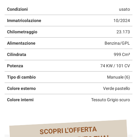
questi
Condizioni
usato
strumenti
di
Immatricolazione
10/2024
tracciamento
si
Chilometraggio
23.173
rimanda
alla
Alimentazione
Benzina/GPL
cookie
Cilindrata
999 Cm³
policy.
Puoi
Potenza
74 KW / 101 CV
rivedere
e
Tipo di cambio
Manuale (6)
modificare
le
Colore esterno
Verde pastello
tue
scelte
Colore interni
Tessuto Grigio scuro
in
qualsiasi
momento.
SCOPRI L'OFFERTA