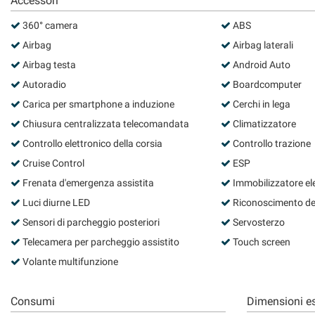
Accessori
questi
360° camera
ABS
strumenti
di
Airbag
Airbag laterali
tracciamento
Airbag testa
Android Auto
si
rimanda
Autoradio
Boardcomputer
alla
Carica per smartphone a induzione
Cerchi in lega
cookie
Chiusura centralizzata telecomandata
Climatizzatore
policy.
Puoi
Controllo elettronico della corsia
Controllo trazione
rivedere
Cruise Control
ESP
e
modificare
Frenata d'emergenza assistita
Immobilizzatore el
le
Luci diurne LED
Riconoscimento dei 
tue
Sensori di parcheggio posteriori
Servosterzo
scelte
in
Telecamera per parcheggio assistito
Touch screen
qualsiasi
Volante multifunzione
momento.
Consumi
Dimensioni es