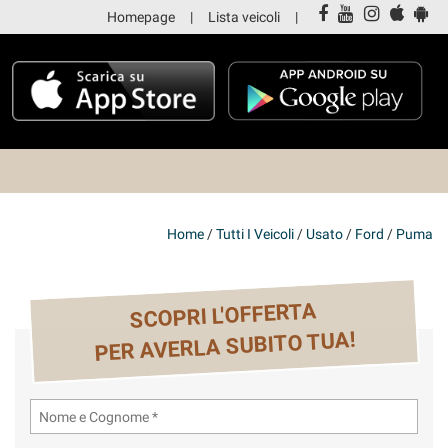
Homepage
Lista veicoli
Home
/
Tutti I Veicoli
/
Usato
/
Ford
/
Puma
SCOPRI L'OFFERTA
PER AVERLA SUBITO TUA!