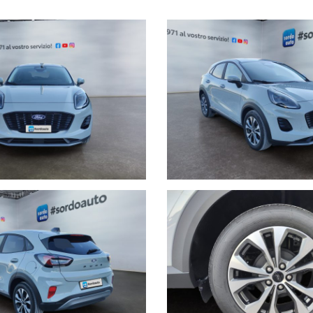
le Ford fino a giugno 2028 con km illimitati, disponibile presso la nostra se
i proprietà escluso.
cato, con anticipo
ZERO
e dilazionabili fino a 96 mensilità.
 della correttezza dei dati e della disponibilità del mezzo tramite contatto