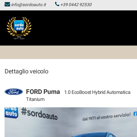
info@sordoauto.it
+39 0442 92530
HOMEPAGE
Le
tue
preferenze
LISTA VEICOLI
di
consenso
HOMEPAGE
Il
seguente
pannello
LISTA VEICOLI
ti
Dettaglio veicolo
consente
di
esprimere
le
FORD Puma
1.0 EcoBoost Hybrid Automatica
tue
Titanium
preferenze
di
consenso
alle
tecnologie
di