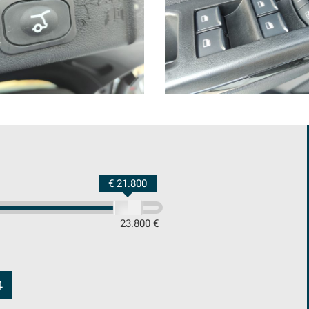
€ 21.800
23.800 €
4