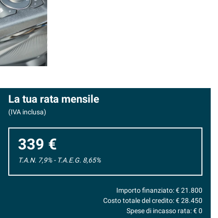
La tua rata mensile
(IVA inclusa)
339 €
T.A.N. 7,9% - T.A.E.G.
8,65
%
Importo finanziato: €
21.800
Costo totale del credito: €
28.450
Spese di incasso rata: €
0