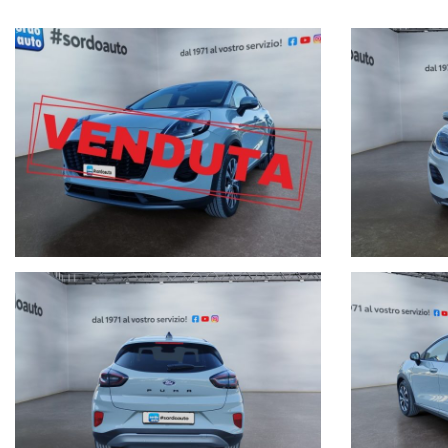
Keyless
Frenata d'emergenza assistita
Lane assist
Sensori di parcheggio posteriori
Volante multifunzione
App connect
Cruise control adattivo
Ottima alternativa al nuovo,
PRONTA CONSEGNA
, in garanzia ufficia
Siamo a vostra completa disposizione per qualsiasi prova, passaggio d
Finanziamenti personalizzati in sede con le migliori condizioni del mer
Servizi Post-Vendita:
° Possibilità di estensione garanzia
° Soccorso stradale h24 in tutta europa 365 giorni all'anno
° Assicurazioni integrative per la salvaguardia e protezione del veicolo
Al fine di non incombere in spiacevoli equivoci, è sempre bene accertarsi