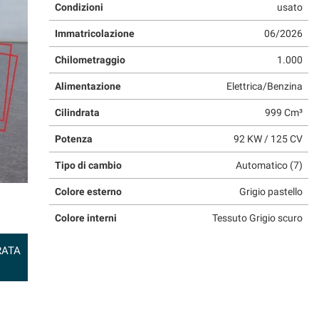
Condizioni
usato
Immatricolazione
06/2026
Chilometraggio
1.000
Alimentazione
Elettrica/Benzina
Cilindrata
999 Cm³
Potenza
92 KW / 125 CV
Tipo di cambio
Automatico (7)
Colore esterno
Grigio pastello
Colore interni
Tessuto Grigio scuro
RATA