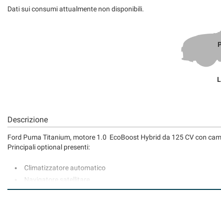
tta
Dati sui consumi attualmente non disponibili.
ti
P
mpre
Cookie necessari
ilitato
L
Cookie delle preferenze
Cookie per il miglioramento dell'esperienza utente
Descrizione
Cookie analitici
Ford Puma Titanium, motore 1.0 EcoBoost Hybrid da 125 CV con cambio
Principali optional presenti:
Cookie di marketing
Climatizzatore automatico
Navigatore satellitare
Cerchi in lega da 17"
Telecamera posteriori
Vivavoce bluetooth