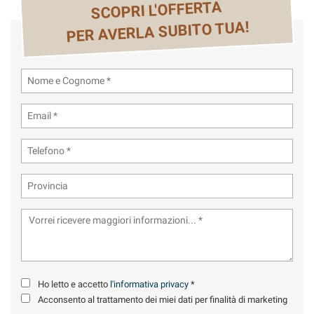
tta
SCOPRI L'OFFERTA
ti
PER AVERLA SUBITO TUA!
mpre
Cookie necessari
ilitato
Cookie delle preferenze
Cookie per il miglioramento dell'esperienza utente
Cookie analitici
Cookie di marketing
Leggi
la
cookie
Ho letto e accetto
l'informativa privacy
*
policy
Acconsento al trattamento dei miei dati per finalità di marketing