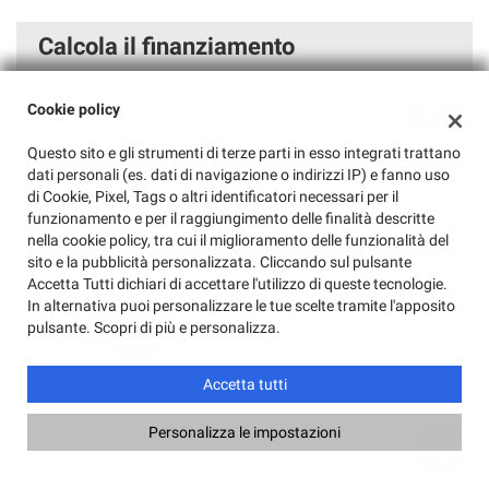
Calcola il finanziamento
1.
Quanto vuoi finanziare
Cookie policy
€ 95.000
Questo sito e gli strumenti di terze parti in esso integrati trattano
dati personali (es. dati di navigazione o indirizzi IP) e fanno uso
1.000 €
95.000 €
di Cookie, Pixel, Tags o altri identificatori necessari per il
2.
Quante rate desideri
funzionamento e per il raggiungimento delle finalità descritte
nella cookie policy, tra cui il miglioramento delle funzionalità del
sito e la pubblicità personalizzata. Cliccando sul pulsante
12
24
36
48
60
Accetta Tutti dichiari di accettare l'utilizzo di queste tecnologie.
In alternativa puoi personalizzare le tue scelte tramite l'apposito
72
84
pulsante. Scopri di più e personalizza.
Accetta tutti
3.
Aggiungi l'assicurazione
L'importo del premio è finanziato nel prestito. Tutela il tuo
Personalizza le impostazioni
rimborso. Maggiori informazioni sulla polizza.
Si, sono interessato