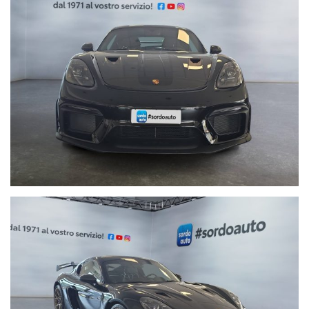
Servizi Post-Vendita :
° Garanzia Europea 12 mesi inclusa
° Possibilità di estensione fino a 24 mesi
° Soccorso stradale h24 in tutta europa 365 giorni all'anno
° Assicurazioni integrative per la salvaguardia e protezione del
veicolo
Al fine di non incombere in spiacevoli equivoci, è sempre bene
accertarsi della correttezza dei dati e della disponibilità del mezzo
tramite contatto telefonico.