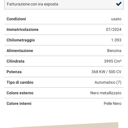
Fatturazione con iva esposta
questi
strumenti
di
Condizioni
usato
tracciamento
si
Immatricolazione
07/2024
rimanda
alla
Chilometraggio
1.093
cookie
Alimentazione
Benzina
policy.
Puoi
Cilindrata
3995 Cm³
rivedere
e
Potenza
368 KW / 500 CV
modificare
le
Tipo di cambio
Automatico (7)
tue
scelte
Colore esterno
Nero metallizzato
in
qualsiasi
Colore interni
Pelle Nero
momento.