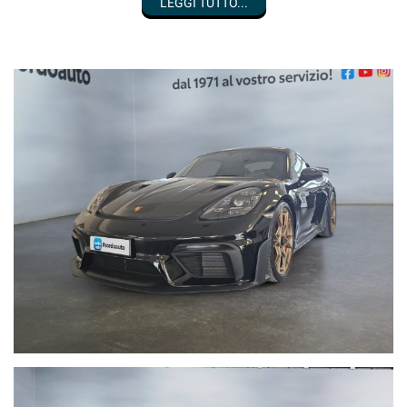
LEGGI TUTTO...
Pacchetto Clubsport
Pacchetto Chrono
Cerchi in magnesio forgiato da 20"
Porsche Dynamic Light System
Park Assist con telecamera posteriore
Sedili a guscio integrali
Sistema di sollevamento asse anteriore
Cofano e spoiler con finitura in carbonio
Serbatoio da 90 litri
Cinture rosse
Fondo scala strumenti rosso
Cruise control
In condizioni pari al nuovo,
UNICO
PROPRIETARIO
, iva deducibile
compresa nel prezzo, disponibile presso la nostra sede.
Siamo a vostra completa disposizione per qualsiasi prova,
passaggio di proprietà escluso.
Finanziamenti personalizzati in sede con le migliori condizioni del
mercato, con anticipo
ZERO
e dilazionabili fino a 96 mensilità.