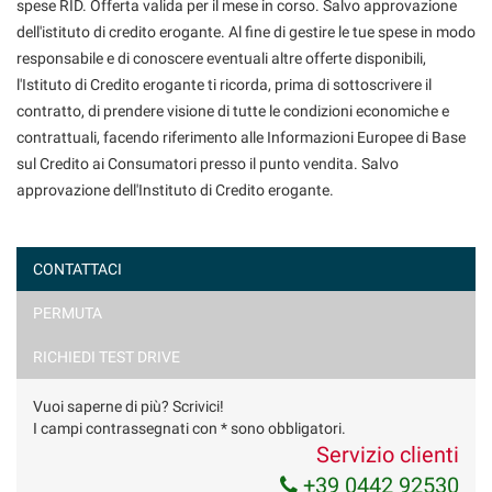
spese RID. Offerta valida per il mese in corso. Salvo approvazione
dell'istituto di credito erogante. Al fine di gestire le tue spese in modo
responsabile e di conoscere eventuali altre offerte disponibili,
l'Istituto di Credito erogante ti ricorda, prima di sottoscrivere il
contratto, di prendere visione di tutte le condizioni economiche e
contrattuali, facendo riferimento alle Informazioni Europee di Base
sul Credito ai Consumatori presso il punto vendita. Salvo
approvazione dell'Instituto di Credito erogante.
CONTATTACI
PERMUTA
Ho letto e accetto
l'informativa privacy
*
Acconsento al trattamento dei miei dati per finalità di
RICHIEDI TEST DRIVE
marketing
Vuoi saperne di più? Scrivici!
Invia la tua richiesta
I campi contrassegnati con * sono obbligatori.
Servizio clienti
+39 0442 92530