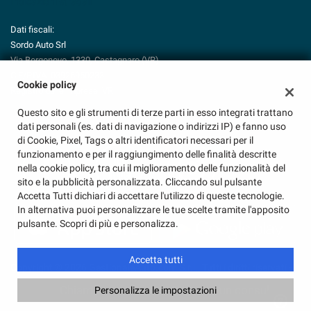
Indicazioni stradali
Dati fiscali:
Sordo Auto Srl
Via Borgonovo, 1330, Castagnaro (VR)
C.F/P.IVA:
03926950233
Cookie policy
Registro delle imprese:
VR
Questo sito e gli strumenti di terze parti in esso integrati trattano
dati personali (es. dati di navigazione o indirizzi IP) e fanno uso
di Cookie, Pixel, Tags o altri identificatori necessari per il
funzionamento e per il raggiungimento delle finalità descritte
nella cookie policy, tra cui il miglioramento delle funzionalità del
sito e la pubblicità personalizzata. Cliccando sul pulsante
Accetta Tutti dichiari di accettare l'utilizzo di queste tecnologie.
In alternativa puoi personalizzare le tue scelte tramite l'apposito
pulsante. Scopri di più e personalizza.
Accetta tutti
Copyright © 2026 GestionaleAuto.com S.r.l., Tutti i diritti riservati -
Leggi l'informativa sulla privacy
-
Cookie Policy
Chiama
Contatta un consulente
Personalizza le impostazioni
Sito creato da:
GestionaleAuto.com