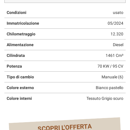
questi
strumenti
Condizioni
usato
di
tracciamento
Immatricolazione
05/2024
si
Chilometraggio
12.320
rimanda
alla
Alimentazione
Diesel
cookie
policy.
Cilindrata
1461 Cm³
Puoi
rivedere
Potenza
70 KW / 95 CV
e
modificare
Tipo di cambio
Manuale (6)
le
tue
Colore esterno
Bianco pastello
scelte
Colore interni
Tessuto Grigio scuro
in
qualsiasi
momento.
SCOPRI L'OFFERTA