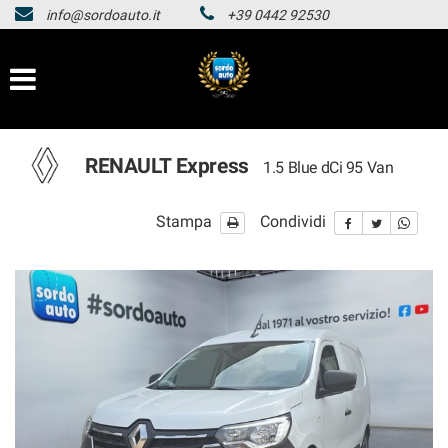
info@sordoauto.it
+39 0442 92530
HOMEPAGE
Le
tue
preferenze
LISTA VEICOLI
di
consenso
HOMEPAGE
Il
RENAULT Express
1.5 Blue dCi 95 Van
seguente
pannello
LISTA VEICOLI
ti
Stampa
Condividi
consente
di
esprimere
le
tue
preferenze
di
consenso
alle
tecnologie
di