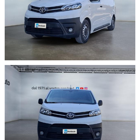
fumatore, mai urtato, disponibile presso la nostra sede.
Siamo a vostra completa disposizione per qualsiasi prova,
passaggio di proprietà escluso.
Finanziamenti personalizzati in sede con le migliori condizioni del
mercato, con anticipo
ZERO
e dilazionabili fino ad 84 mensilità.
Servizi Post-Vendita :
° Assicurazioni integrative per la salvaguardia e protezione del
veicolo
Al fine di non incombere in spiacevoli equivoci, è sempre bene
accertarsi della correttezza dei dati e della disponibilità del mezzo
tramite contatto telefonico.