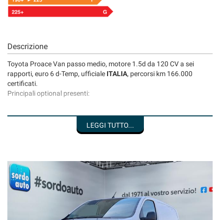
Descrizione
Toyota Proace Van passo medio, motore 1.5d da 120 CV a sei
rapporti, euro 6 d-Temp, ufficiale
ITALIA
,
percorsi km 166.000
certificati.
Principali optional presenti:
Climatizzatore
LEGGI TUTTO...
Sensori parcheggio posteriori
Fari fendinebbia
Vivavoce bluetooth
Bracciolo conducente
Porte posteriori doppio battente
Omologato 3 posti
Portata 10 Q.li
Prezzo da intendersi al netto dell'iva,
UNICO PROPRIETARIO
, no