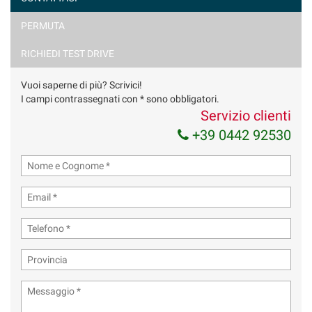
PERMUTA
Ho letto e accetto
l'informativa privacy
*
Acconsento al trattamento dei miei dati per finalità di
RICHIEDI TEST DRIVE
marketing
Vuoi saperne di più? Scrivici!
Invia la tua richiesta
I campi contrassegnati con * sono obbligatori.
Servizio clienti
+39 0442 92530