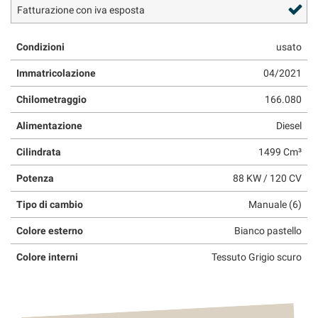
Fatturazione con iva esposta
questi
strumenti
di
Condizioni
usato
tracciamento
si
Immatricolazione
04/2021
rimanda
alla
Chilometraggio
166.080
cookie
Alimentazione
Diesel
policy.
Puoi
Cilindrata
1499 Cm³
rivedere
e
Potenza
88 KW / 120 CV
modificare
le
Tipo di cambio
Manuale (6)
tue
scelte
Colore esterno
Bianco pastello
in
qualsiasi
Colore interni
Tessuto Grigio scuro
momento.