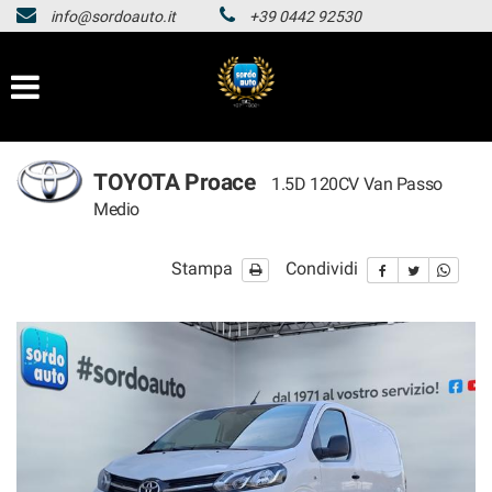
info@sordoauto.it
+39 0442 92530
HOMEPAGE
Le
tue
preferenze
LISTA VEICOLI
di
consenso
HOMEPAGE
Il
TOYOTA Proace
1.5D 120CV Van Passo
seguente
Medio
pannello
LISTA VEICOLI
ti
consente
Stampa
Condividi
di
esprimere
le
tue
preferenze
di
consenso
alle
tecnologie
di