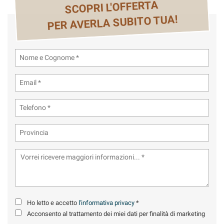
tta
SCOPRI L'OFFERTA
ti
PER AVERLA SUBITO TUA!
mpre
Cookie necessari
ilitato
Cookie delle preferenze
Cookie per il miglioramento dell'esperienza utente
Cookie analitici
Cookie di marketing
Leggi
la
cookie
Ho letto e accetto
l'informativa privacy
*
policy
Acconsento al trattamento dei miei dati per finalità di marketing