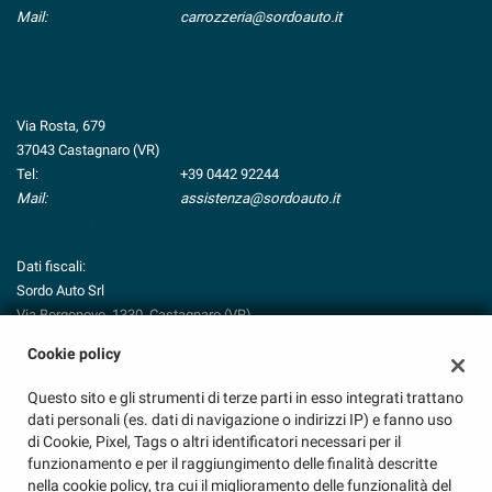
Mail:
carrozzeria@sordoauto.it
ASSISTENZA
Via Rosta, 679
37043 Castagnaro (VR)
Tel:
+39 0442 92244
Mail:
assistenza@sordoauto.it
Indicazioni stradali
Dati fiscali:
Sordo Auto Srl
Via Borgonovo, 1330, Castagnaro (VR)
C.F/P.IVA:
03926950233
Cookie policy
Registro delle imprese:
VR
Questo sito e gli strumenti di terze parti in esso integrati trattano
dati personali (es. dati di navigazione o indirizzi IP) e fanno uso
di Cookie, Pixel, Tags o altri identificatori necessari per il
funzionamento e per il raggiungimento delle finalità descritte
nella cookie policy, tra cui il miglioramento delle funzionalità del