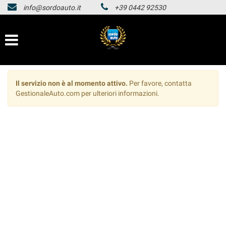
info@sordoauto.it
+39 0442 92530
HOMEPAGE
Le
tue
preferenze
LISTA VEICOLI
di
consenso
HOMEPAGE
Il
Il servizio non è al momento attivo.
Per favore, contatta
seguente
GestionaleAuto.com per ulteriori informazioni.
pannello
LISTA VEICOLI
ti
consente
di
esprimere
le
tue
preferenze
di
consenso
alle
tecnologie
di