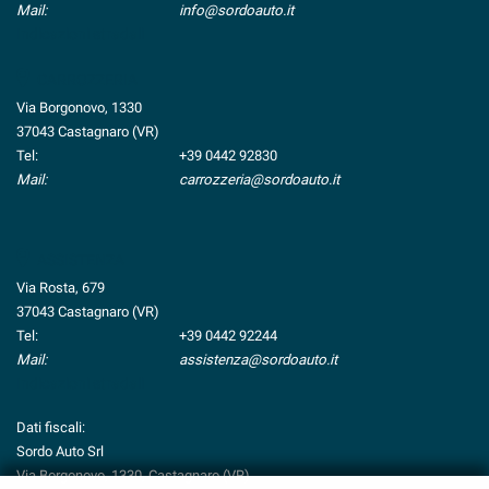
tta
Mail:
info@sordoauto.it
ti
Indicazioni stradali
CARROZZERIA
mpre
Cookie necessari
Via Borgonovo, 1330
ilitato
37043 Castagnaro (VR)
Tel:
+39 0442 92830
Cookie delle preferenze
Mail:
carrozzeria@sordoauto.it
Cookie per il miglioramento dell'esperienza utente
ASSISTENZA
Cookie analitici
Via Rosta, 679
37043 Castagnaro (VR)
Cookie di marketing
Tel:
+39 0442 92244
Mail:
assistenza@sordoauto.it
Indicazioni stradali
Leggi
la
Dati fiscali:
cookie
Sordo Auto Srl
policy
Via Borgonovo, 1330, Castagnaro (VR)