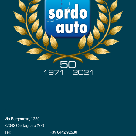
questi
strumenti
di
tracciamento
si
rimanda
alla
cookie
policy.
Puoi
rivedere
e
modificare
le
tue
scelte
in
qualsiasi
VENDITA
momento.
Via Borgonovo, 1330
37043 Castagnaro (VR)
Tel:
+39 0442 92530