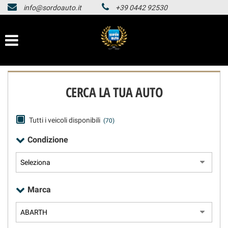
info@sordoauto.it
+39 0442 92530
HOMEPAGE
Le
tue
preferenze
LISTA VEICOLI
di
consenso
HOMEPAGE
Il
CERCA LA TUA AUTO
seguente
pannello
LISTA VEICOLI
ti
consente
Tutti i veicoli disponibili
(70)
di
Condizione
esprimere
le
tue
preferenze
di
Marca
consenso
alle
tecnologie
di