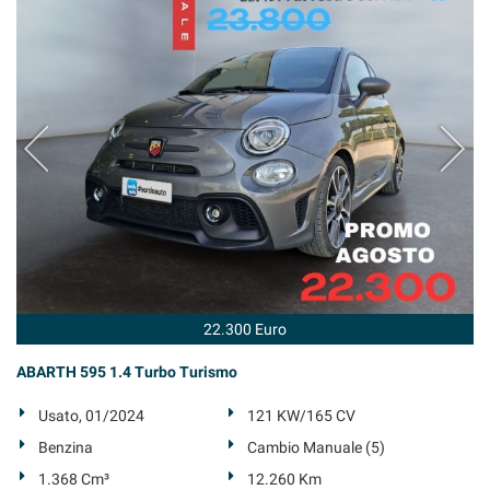
questi
strumenti
di
tracciamento
si
rimanda
alla
cookie
policy.
Puoi
rivedere
e
modificare
le
tue
22.300 Euro
scelte
in
ABARTH 595 1.4 Turbo Turismo
qualsiasi
momento.
Usato, 01/2024
121 KW/165 CV
Benzina
Cambio Manuale (5)
1.368 Cm³
12.260 Km