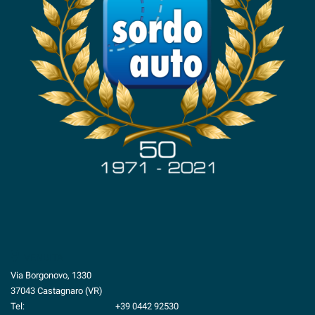
questi
strumenti
di
tracciamento
si
rimanda
alla
cookie
policy.
Puoi
rivedere
e
modificare
le
tue
scelte
in
qualsiasi
VENDITA
momento.
Via Borgonovo, 1330
37043 Castagnaro (VR)
Tel:
+39 0442 92530