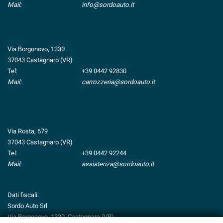
tta
Mail:
info@sordoauto.it
ti
Indicazioni stradali
CARROZZERIA
mpre
Cookie necessari
Via Borgonovo, 1330
ilitato
37043 Castagnaro (VR)
Tel:
+39 0442 92830
Cookie delle preferenze
Mail:
carrozzeria@sordoauto.it
Cookie per il miglioramento dell'esperienza utente
ASSISTENZA
Cookie analitici
Via Rosta, 679
37043 Castagnaro (VR)
Cookie di marketing
Tel:
+39 0442 92244
Mail:
assistenza@sordoauto.it
Indicazioni stradali
Leggi
la
Dati fiscali:
cookie
Sordo Auto Srl
policy
Via Borgonovo, 1330, Castagnaro (VR)