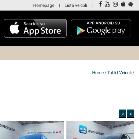
Homepage
Lista veicoli
Home
/
Tutti I Veicoli
/
<
>