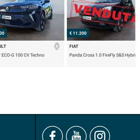
€ 11.200
€
FIAT
 100 CV Techno
Panda Cross 1.0 FireFly S&S Hybrid
T