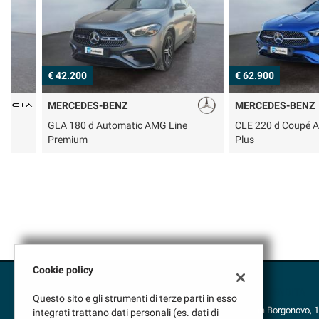
tracciamento
che
adottiamo
per
offrire
€ 42.200
€ 62.900
le
funzionalità
e
MERCEDES-BENZ
MERCEDES-BENZ
svolgere
GLA 180 d Automatic AMG Line
CLE 220 d Coupé AMG Li
le
Premium
Plus
attività
di
seguito
descritte.
Per
ottenere
maggiori
informazioni
sull'utilità
Cookie policy
e
sul
VENDITA
Questo sito e gli strumenti di terze parti in esso
funzionamento
Via Borgonovo, 
integrati trattano dati personali (es. dati di
di