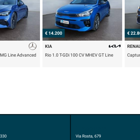
€ 14.200
€ 22.800
KIA
RENAULT
ne Advanced
Rio 1.0 T-GDi 100 CV MHEV GT Line
Captur ECO-G
ASSISTENZA
1330
Via Rosta, 679