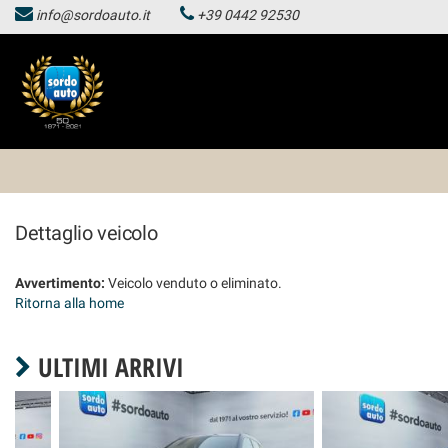
info@sordoauto.it
+39 0442 92530
HOMEPAGE
Le
tue
preferenze
LISTA VEICOLI
di
consenso
HOMEPAGE
Il
seguente
pannello
LISTA VEICOLI
ti
Dettaglio veicolo
consente
di
esprimere
Avvertimento:
Veicolo venduto o eliminato.
le
Ritorna alla home
tue
preferenze
di
ULTIMI ARRIVI
consenso
alle
tecnologie
di