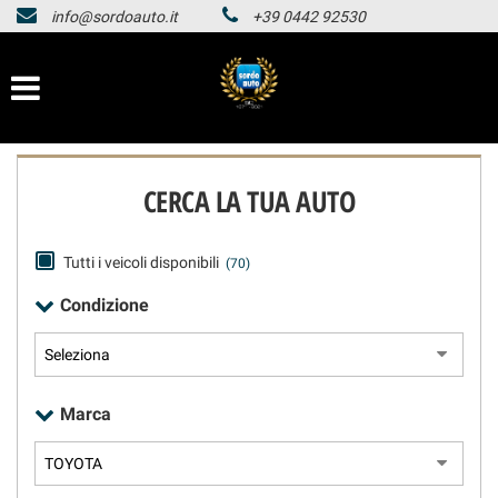
info@sordoauto.it
+39 0442 92530
HOMEPAGE
Le
tue
preferenze
LISTA VEICOLI
di
consenso
HOMEPAGE
Il
CERCA LA TUA AUTO
seguente
pannello
LISTA VEICOLI
ti
consente
Tutti i veicoli disponibili
(70)
di
Condizione
esprimere
le
tue
preferenze
di
Marca
consenso
alle
tecnologie
di