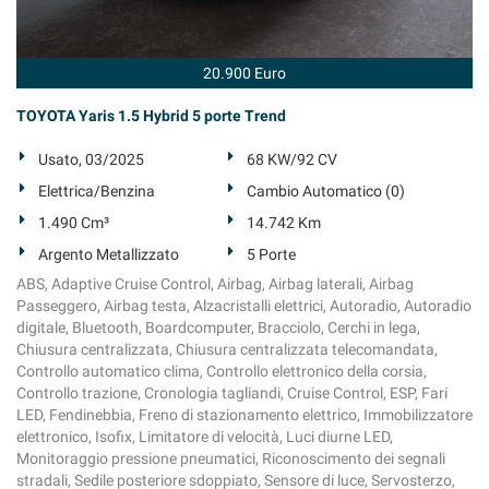
20.900 Euro
TOYOTA Yaris 1.5 Hybrid 5 porte Trend
Usato, 03/2025
68 KW/92 CV
Elettrica/Benzina
Cambio Automatico (0)
1.490 Cm³
14.742 Km
Argento Metallizzato
5 Porte
ABS, Adaptive Cruise Control, Airbag, Airbag laterali, Airbag
Passeggero, Airbag testa, Alzacristalli elettrici, Autoradio, Autoradio
digitale, Bluetooth, Boardcomputer, Bracciolo, Cerchi in lega,
Chiusura centralizzata, Chiusura centralizzata telecomandata,
Controllo automatico clima, Controllo elettronico della corsia,
Controllo trazione, Cronologia tagliandi, Cruise Control, ESP, Fari
LED, Fendinebbia, Freno di stazionamento elettrico, Immobilizzatore
elettronico, Isofix, Limitatore di velocità, Luci diurne LED,
Monitoraggio pressione pneumatici, Riconoscimento dei segnali
stradali, Sedile posteriore sdoppiato, Sensore di luce, Servosterzo,