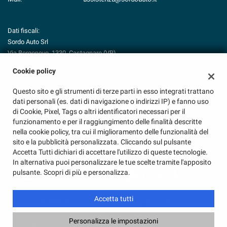
Indicazioni stradali
Dati fiscali:
Sordo Auto Srl
Via Borgonovo, 1330, Castagnaro (VR)
C.F/P.IVA:
03926950233
Cookie policy
Registro delle imprese:
VR
Questo sito e gli strumenti di terze parti in esso integrati trattano
dati personali (es. dati di navigazione o indirizzi IP) e fanno uso
di Cookie, Pixel, Tags o altri identificatori necessari per il
funzionamento e per il raggiungimento delle finalità descritte
nella cookie policy, tra cui il miglioramento delle funzionalità del
sito e la pubblicità personalizzata. Cliccando sul pulsante
Accetta Tutti dichiari di accettare l'utilizzo di queste tecnologie.
In alternativa puoi personalizzare le tue scelte tramite l'apposito
pulsante. Scopri di più e personalizza.
Accetta tutti
Copyright © 2026 GestionaleAuto.com S.r.l., Tutti i diritti riservati -
Leggi l'informativa sulla privacy
-
Cookie Policy
Personalizza le impostazioni
Sito creato da:
GestionaleAuto.com