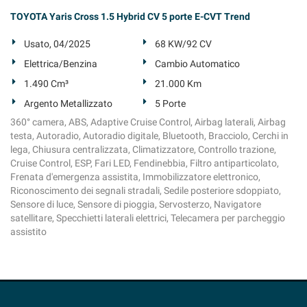
TOYOTA Yaris Cross 1.5 Hybrid CV 5 porte E-CVT Trend
Usato, 04/2025
68 KW/92 CV
Elettrica/Benzina
Cambio Automatico
1.490 Cm³
21.000 Km
Argento Metallizzato
5 Porte
360° camera, ABS, Adaptive Cruise Control, Airbag laterali, Airbag
testa, Autoradio, Autoradio digitale, Bluetooth, Bracciolo, Cerchi in
lega, Chiusura centralizzata, Climatizzatore, Controllo trazione,
Cruise Control, ESP, Fari LED, Fendinebbia, Filtro antiparticolato,
Frenata d'emergenza assistita, Immobilizzatore elettronico,
Riconoscimento dei segnali stradali, Sedile posteriore sdoppiato,
Sensore di luce, Sensore di pioggia, Servosterzo, Navigatore
satellitare, Specchietti laterali elettrici, Telecamera per parcheggio
assistito