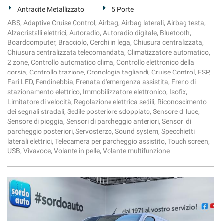
tta
Antracite Metallizzato
5 Porte
ti
ABS, Adaptive Cruise Control, Airbag, Airbag laterali, Airbag testa,
Alzacristalli elettrici, Autoradio, Autoradio digitale, Bluetooth,
Boardcomputer, Bracciolo, Cerchi in lega, Chiusura centralizzata,
mpre
Cookie necessari
Chiusura centralizzata telecomandata, Climatizzatore automatico,
ilitato
2 zone, Controllo automatico clima, Controllo elettronico della
corsia, Controllo trazione, Cronologia tagliandi, Cruise Control, ESP,
Cookie delle preferenze
Fari LED, Fendinebbia, Frenata d'emergenza assistita, Freno di
stazionamento elettrico, Immobilizzatore elettronico, Isofix,
Cookie per il miglioramento dell'esperienza utente
Limitatore di velocità, Regolazione elettrica sedili, Riconoscimento
dei segnali stradali, Sedile posteriore sdoppiato, Sensore di luce,
Cookie analitici
Sensore di pioggia, Sensori di parcheggio anteriori, Sensori di
parcheggio posteriori, Servosterzo, Sound system, Specchietti
laterali elettrici, Telecamera per parcheggio assistito, Touch screen,
Cookie di marketing
USB, Vivavoce, Volante in pelle, Volante multifunzione
Leggi
la
cookie
policy