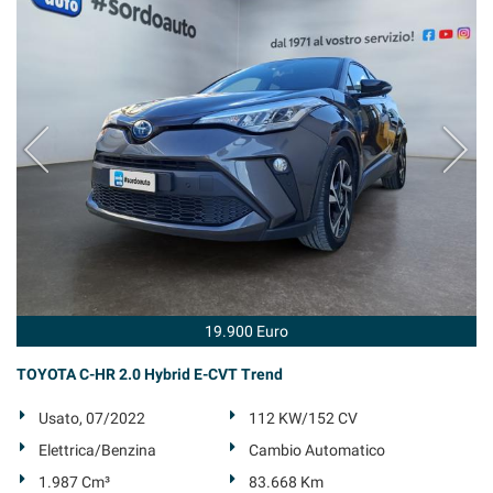
questi
strumenti
di
tracciamento
si
rimanda
alla
cookie
policy.
Puoi
rivedere
e
modificare
le
tue
19.900 Euro
scelte
in
TOYOTA C-HR 2.0 Hybrid E-CVT Trend
qualsiasi
momento.
Usato, 07/2022
112 KW/152 CV
Elettrica/Benzina
Cambio Automatico
1.987 Cm³
83.668 Km