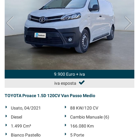
Salva
le
impostazioni
9.900 Euro + iva
iva esposta
TOYOTA Proace 1.5D 120CV Van Passo Medio
Usato, 04/2021
88 KW/120 CV
Diesel
Cambio Manuale (6)
1.499 Cm³
166.080 Km
Bianco Pastello
5 Porte