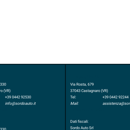
ASSISTENZA
1330
Via Rosta, 679
o (VR)
37043 Castagnaro (VR)
+39 0442 92530
Tel:
+39 0442 92244
info@sordoauto.it
Mail:
assistenza@sord
dali
Indicazioni stradali
Dati fiscali:
RIA
Sordo Auto Srl
1330