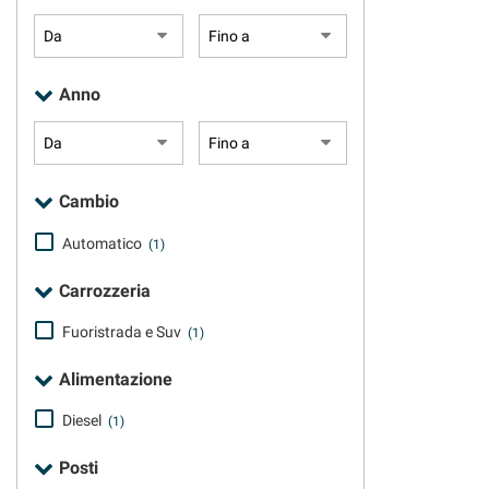
questi
strumenti
di
tracciamento
Anno
si
rimanda
alla
cookie
policy.
Cambio
Puoi
rivedere
Automatico
(1)
e
modificare
Carrozzeria
le
tue
Fuoristrada e Suv
(1)
scelte
in
Alimentazione
qualsiasi
momento.
Diesel
(1)
Posti