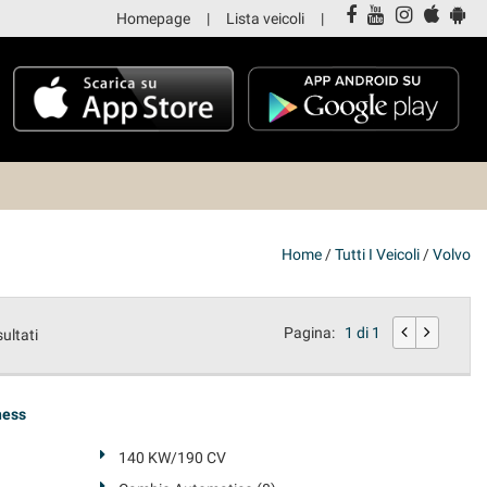
Homepage
Lista veicoli
Home
/
Tutti I Veicoli
/
Volvo
Pagina:
1 di 1
sultati
ness
140 KW/190 CV